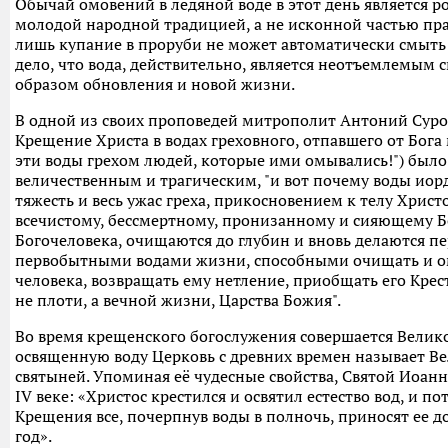
Обычай омовений в ледяной воде в этот день является р
молодой народной традицией, а не исконной частью пра
лишь купание в проруби не может автоматически смыть с
дело, что вода, действительно, является неотъемлемым 
образом обновления и новой жизни.
В одной из своих проповедей митрополит Антоний Суро
Крещение Христа в водах греховного, отпавшего от Бога
эти воды грехом людей, которые ими омывались!") был
величественным и трагическим, "и вот почему воды иор
тяжесть и весь ужас греха, прикосновением к телу Христ
всечистому, бессмертному, пронизанному и сияющему Б
Богочеловека, очищаются до глубин и вновь делаются п
первобытными водами жизни, способными очищать и ом
человека, возвращать ему нетление, приобщать его Крест
не плоти, а вечной жизни, Царства Божия".
Во время крещенского богослужения совершается Велико
освященную воду Церковь с древних времен называет Ве
святыней. Упоминая её чудесные свойства, Святой Иоанн 
IV веке: «Христос крестился и освятил естество вод, и п
Крещения все, почерпнув воды в полночь, приносят ее до
год».