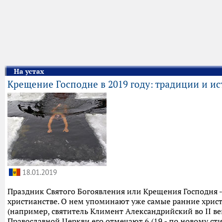
На устах
Крещение Господне в 2019 году: традиции и и
18.01.2019
Праздник Святого Богоявления или Крещения Господня -
христианстве. О нем упоминают уже самые ранние хрис
(например, святитель Климент Александрийский во II век
Православной Церкви его отмечают 6 (19 - по новому сти