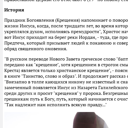
История
Праздник Богоявления (Крещения) напоминает о повор
жизни Иисуса, когда, после тридцати лет, во время кото
укреплялся духом, исполняясь премудрости", Христос на
вот Иисус приходит на берег реки Иордан, - туда, где п
Предтеча, который призывает людей к покаянию и сов
обряд священного омовения.
"В русском переводе Нового Завета греческое слово "бап
передано как "крещение", хотя крещением в строгом смыс
Креста) является только христианское крещение", - пояс
в книге "Таинство, слово и образ". И продолжает рассказ 
"Внезапно в толпе кающихся никому не известный и сна
замеченный появляется Иисус из Назарета Галилейского.
среди других и просит "крещения" у пророка. Безгрешны
грешникам путь к Богу, путь, который начинается с очи
"Так надлежит нам исполнить всякую правду..."