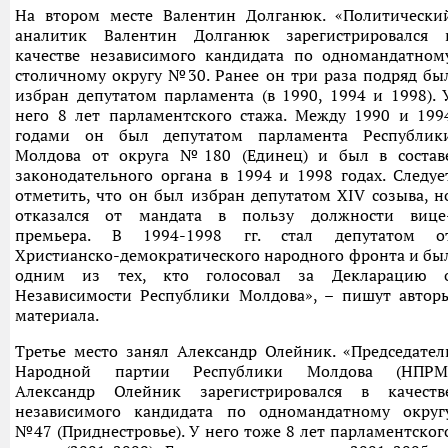
На втором месте Валентин Долганюк. «Политически
аналитик Валентин Долганюк зарегистрировался 
качестве независимого кандидата по одномандатном
столичному округу №30. Ранее он три раза подряд бы
избран депутатом парламента (в 1990, 1994 и 1998). 
него 8 лет парламентского стажа. Между 1990 и 199
годами он был депутатом парламента Республик
Молдова от округа №180 (Единец) и был в состав
законодательного органа в 1994 и 1998 годах. Следуе
отметить, что он был избран депутатом XIV созыва, н
отказался от мандата в пользу должности вице
премьера. В 1994-1998 гг. стал депутатом о
Христианско-демократического народного фронта и бы
одним из тех, кто голосовал за Декларацию 
Независимости Республики Молдова», – пишут автор
материала.
Третье место занял Александр Олейник. «Председател
Народной партии Республики Молдова (НПРМ
Александр Олейник зарегистрировался в качеств
независимого кандидата по одномандатному округ
№47 (Приднестровье). У него тоже 8 лет парламентског