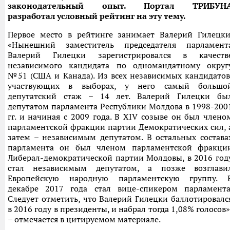
законодательный опыт. Портал ТРИБУН
разработал условный рейтинг на эту тему.
Первое место в рейтинге занимает Валерий Гилецки
«Нынешний заместитель председателя парламент
Валерий Гилецки зарегистрировался в качеств
независимого кандидата по одномандатному округ
№51 (США и Канада). Из всех независимых кандидатов
участвующих в выборах, у него самый большо
депутатский стаж – 14 лет. Валерий Гилецки бы
депутатом парламента Республики Молдова в 1998-200
гг. и начиная с 2009 года. В XIV созыве он был члено
парламентской фракции партии Демократических сил, 
затем – независимым депутатом. В остальных состава
парламента он был членом парламентской фракци
Либерал-демократической партии Молдовы, в 2016 год
стал независимым депутатом, а позже возглави
Европейскую народную парламентскую группу. 
декабре 2017 года стал вице-спикером парламента
Следует отметить, что Валерий Гилецки баллотировалс
в 2016 году в президенты, и набрал тогда 1,08% голосов»
– отмечается в цитируемом материале.