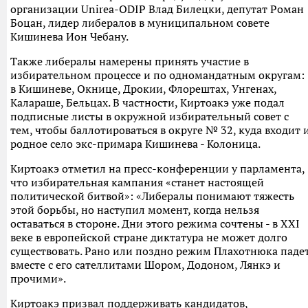
организации Unirea-ODIP Влад Билецки, депутат Роман
Боцан, лидер либералов в муниципальном совете
Кишинева Ион Чебану.
Также либералы намерены принять участие в
избирательном процессе и по одномандатным округам:
в Кишиневе, Окнице, Дрокии, Флорештах, Унгенах,
Калараше, Бельцах. В частности, Киртоакэ уже подал
подписные листы в окружной избирательный совет с
тем, чтобы баллотироваться в округе № 32, куда входит 
родное село экс-примара Кишинева - Колоница.
Киртоакэ отметил на пресс-конференции у парламента,
что избирательная кампания «станет настоящей
политической битвой»: «Либералы понимают тяжесть
этой борьбы, но наступил момент, когда нельзя
оставаться в стороне. Дни этого режима сочтены - в XXI
веке в европейской стране диктатура не может долго
существовать. Рано или поздно режим Плахотнюка паде
вместе с его сателлитами Шором, Додоном, Лянкэ и
прочими».
Киртоакэ призвал поддерживать кандидатов,