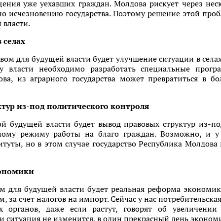
ения уже уехавших граждан. Молдова рискует через неск
ьно исчезновению государства. Поэтому решение этой пр
 власти.
 селах
ом для будущей власти будет улучшение ситуации в селах
ому власти необходимо разработать специальные прог
ова, из аграрного государства может превратиться в б
ктур из-под политического контроля
й будущей власти будет вывод правовых структур из-по
ому режиму работы на благо граждан. Возможно, и у 
итуты, но в этом случае государство Республика Молдов
кономики
 для будущей власти будет реальная реформа экономики
м, за счет налогов на импорт. Сейчас у нас потребительск
х органов, даже если растут, говорят об увеличении
и ситуация не изменится, в один прекрасный день экономи