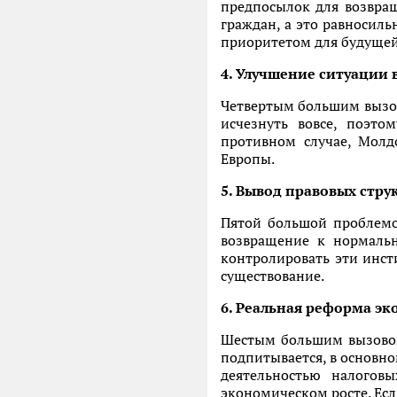
предпосылок для возвращ
граждан, а это равносил
приоритетом для будущей
4. Улучшение ситуации в
Четвертым большим вызов
исчезнуть вовсе, поэт
противном случае, Молд
Европы.
5. Вывод правовых стру
Пятой большой проблемо
возвращение к нормальн
контролировать эти инст
существование.
6. Реальная реформа э
Шестым большим вызовом
подпитывается, в основно
деятельностью налоговы
экономическом росте. Есл