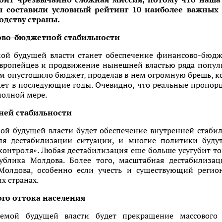
ы составили условный рейтинг 10 наиболее важных
одству страны.
ово-бюджетной стабильности
ой будущей власти станет обеспечение финансово-бюдже
вропейцев и продвижение нынешней властью ряда попул
 опустошило бюджет, проделав в нем огромную брешь, к
ет в последующие годы. Очевидно, что реальные пропор
полной мере.
нней стабильности
й будущей власти будет обеспечение внутренней стабил
ля дестабилизации ситуации, и многие политики буду
контроля». Любая дестабилизация еще больше усугубит то
ублика Молдова. Более того, масштабная дестабилиза
 Молдова, особенно если учесть и существующий регио
х странах.
ого оттока населения
емой будущей власти будет прекращение массового 