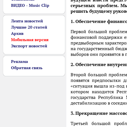
серьезных проблем. М
ВИДЕО - Music Clip
решить будущему руков
Лента новостей
1. Обеспечение финанс
Лучшие 20 статей
Первой большой проблем
Архив
финансовой поддержки е
Мобильная версия
предвыборным характером
Экспорт новостей
на государственный бюдж
выборов они проявятся в 
Реклама
2. Обеспечение внутре
Обратная связь
Второй большой проблемо
появятся предпосылки д
«ситуация вышла из-под 
котором находится Респ
государства Республика
дестабилизацию в соседни
3. Прекращение массов
Третьей большой пробл