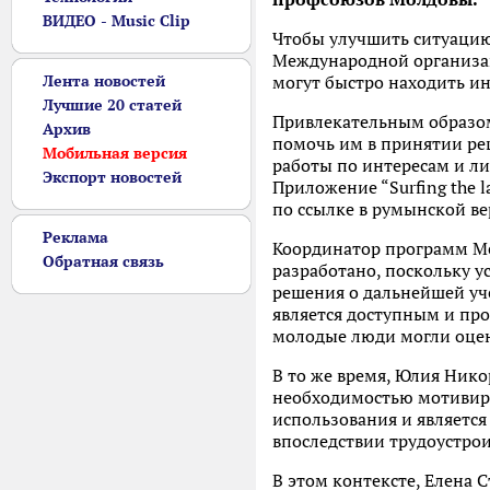
ВИДЕО - Music Clip
Чтобы улучшить ситуацию
Международной организа
Лента новостей
могут быстро находить и
Лучшие 20 статей
Привлекательным образом
Архив
помочь им в принятии ре
Мобильная версия
работы по интересам и л
Экспорт новостей
Приложение “Surfing the l
по ссылке в румынской ве
Реклама
Координатор программ Ме
Обратная связь
разработано, поскольку 
решения о дальнейшей уч
является доступным и про
молодые люди могли оцени
В то же время, Юлия Нико
необходимостью мотивиро
использования и являетс
впоследствии трудоустроить
В этом контексте, Елена