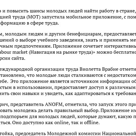
 и повысить шансы молодых людей найти работу в стране,
цией труда (МОТ) запустила мобильное приложение, с п
нформацию в сфере труда.
, молодым людям и другим бенефициарам, предоставляет
шений о выборе учебного заведения, знать и применять м
ичным предпочтениям. Приложение сочетает интерактивны
abour market (Навигация на рынке труда)» можно бесплатно 
рсии сайта.
ждународной организации труда Виолетта Врабие отмети
установлено, что молодые люди сталкиваются с недостатк
ебе. Это приложение является источником информации об
стым в использовании, предоставляет доступ к различным
ть свои навыки и увидеть, как адаптироваться к требова
рич, представитель ANOFM, отметила, что запуск этого пр
вать молодежь делать правильный выбор. Приложение им
я подспорьем для молодых людей, которые думают, какую 
ся. Оно доступно как online, так и offline.
 Стойка, председатель Молодежной комиссии Национальн