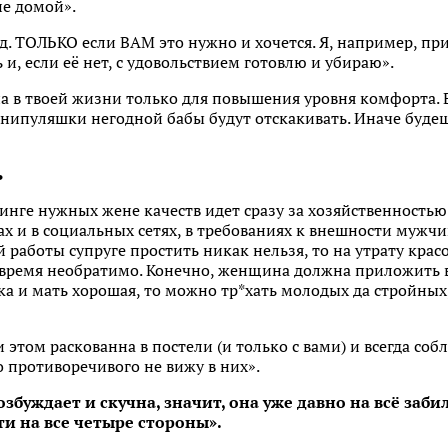
не домой».
 д. ТОЛЬКО если ВАМ это нужно и хочется. Я, например, при
и, если её нет, с удовольствием готовлю и убираю».
 в твоей жизни только для повышения уровня комфорта. Е
анипуляшки негодной бабы будут отскакивать. Иначе буде
ь
инге нужных жене качеств идет сразу за хозяйственностью.
х и в социальных сетях, в требованиях к внешности мужч
работы супруге простить никак нельзя, то на утрату крас
 время необратимо. Конечно, женщина должна приложить в
ка и мать хорошая, то можно тр*хать молодых да стройных,
 этом раскованна в постели (и только с вами) и всегда со
 противоречивого не вижу в них».
збуждает и скучна, значит, она уже давно на всё заби
ти на все четыре стороны».