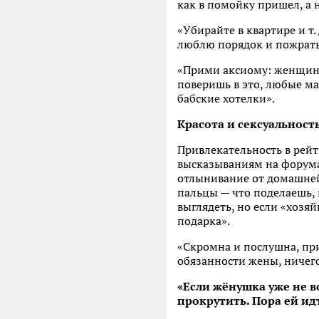
как в помойку пришел, а 
«Убирайте в квартире и т.
люблю порядок и пожрать 
«Прими аксиому: женщина
поверишь в это, любые м
бабские хотелки».
Красота и сексуальност
Привлекательность в рейт
высказываниям на форума
отлынивание от домашней 
пальцы — что поделаешь,
выглядеть, но если «хозяй
подарка».
«Скромна и послушна, при
обязанности жены, ничего
«Если жёнушка уже не во
прокрутить. Пора ей ид