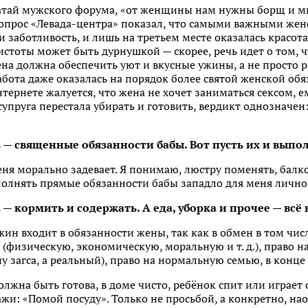
датай мужского форума, «от женщины нам нужны борщ и м
опрос «Левада-центра» показал, что самыми важными же
 заботливость, и лишь на третьем месте оказалась красота.
стоты может быть дурнушкой — скорее, речь идет о том, ч
на должна обеспечить уют и вкусные ужины, а не просто р
бота даже оказалась на порядок более святой женской об
нтернете жалуется, что жена не хочет заниматься сексом, 
 супруга перестала убирать и готовить, вердикт однозначен
ь — священные обязанности бабы. Вот пусть их и выпол
еня морально задевает. Я понимаю, люстру поменять, бал
выполнять прямые обязанности бабы западло для меня лично
— кормить и содержать. А еда, уборка и прочее — всё н
ин входит в обязанности жены, так как в обмен в том числ
 (физическую, экономическую, моральную и т. д.), право на
загса, а реальный), право на нормальную семью, в конце
олжна быть готова, в доме чисто, ребёнок спит или играет
ажи: «Помой посуду». Только не просьбой, а конкретно, на