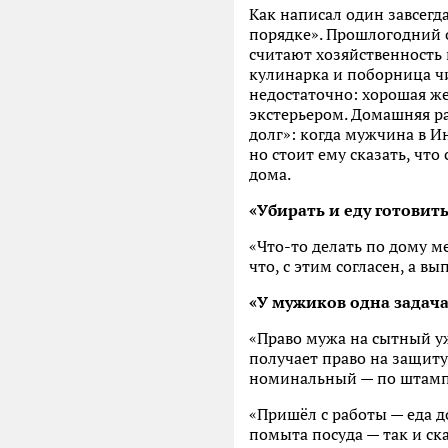
Как написал один завсег
порядке». Прошлогодний 
считают хозяйственность и
кулинарка и поборница чи
недостаточно: хорошая же
экстерьером. Домашняя ра
долг»: когда мужчина в И
но стоит ему сказать, что
дома.
«Убирать и еду готовит
«Что-то делать по дому м
что, с этим согласен, а 
«У мужиков одна задача 
«Право мужа на сытный уж
получает право на защиту
номинальный — по штампу 
«Пришёл с работы — еда д
помыта посуда — так и ск