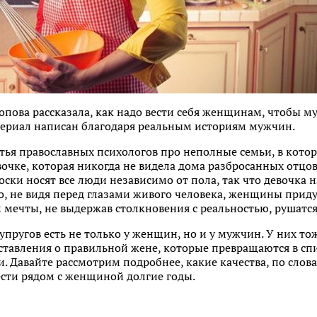
пова рассказала, как надо вести себя женщинам, чтобы му
атериал написан благодаря реальным историям мужчин.
тья православных психологов про неполные семьи, в котор
вочке, которая никогда не видела дома разбросанных отцовс
оски носят все люди независимо от пола, так что девочка 
что, не видя перед глазами живого человека, женщины при
 мечты, не выдержав столкновения с реальностью, рушатся
упругов есть не только у женщин, но и у мужчин. У них 
ставления о правильной жене, которые превращаются в спи
 Давайте рассмотрим подробнее, какие качества, по слов
ести рядом с женщиной долгие годы.