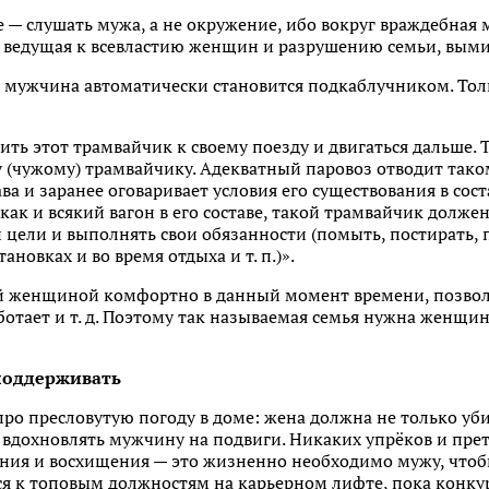
 — слушать мужа, а не окружение, ибо вокруг враждебная 
 ведущая к всевластию женщин и разрушению семьи, вым
, мужчина автоматически становится подкаблучником. Тол
ить этот трамвайчик к своему поезду и двигаться дальше.
у (чужому) трамвайчику. Адекватный паровоз отводит так
ава и заранее оговаривает условия его существования в сост
 как и всякий вагон в его составе, такой трамвайчик долже
цели и выполнять свои обязанности (помыть, постирать, 
ановках и во время отдыха и т. п.)».
ой женщиной комфортно в данный момент времени, позвол
аботает и т. д. Поэтому так называемая семья нужна женщи
поддерживать
о пресловутую погоду в доме: жена должна не только убир
 вдохновлять мужчину на подвиги. Никаких упрёков и пре
ения и восхищения — это жизненно необходимо мужу, чтоб
я к топовым должностям на карьерном лифте, пока конку