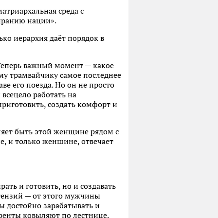
матриархальная среда с
иранию нации».
ько иерархия даёт порядок в
 Теперь важный момент — какое
ому трамвайчику самое последнее
аве его поезда. Но он не просто
н всецело работать на
приготовить, создать комфорт и
яет быть этой женщине рядом с
не, и только женщине, отвечает
ать и готовить, но и создавать
тензий — от этого мужчины
ы достойно зарабатывать и
ренты ковыляют по лестнице.