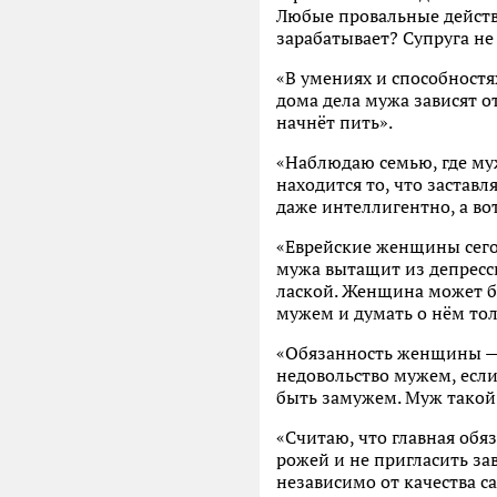
Любые провальные действ
зарабатывает? Супруга не
«В умениях и способностя
дома дела мужа зависят 
начнёт пить».
«Наблюдаю семью, где муж
находится то, что застав
даже интеллигентно, а во
«Еврейские женщины сего
мужа вытащит из депресс
лаской. Женщина может бы
мужем и думать о нём то
«Обязанность женщины — 
недовольство мужем, если
быть замужем. Муж такой 
«Считаю, что главная обя
рожей и не пригласить зав
независимо от качества са