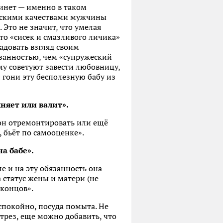
инет — именно в таком
нскими качествами мужчины
 Это не значит, что умелая
то «сисек и смазливого личика»
адовать взгляд своим
язанностью, чем «супружеский
ему советуют завести любовницу,
: гони эту бесполезную бабу из
няет или валит».
кон отремонтировать или ещё
, бьёт по самооценке».
а бабе».
е и на эту обязанность она
 статус жены и матери (не
 концов».
 спокойно, посуда помыта. Не
отрез, еще можно добавить, что