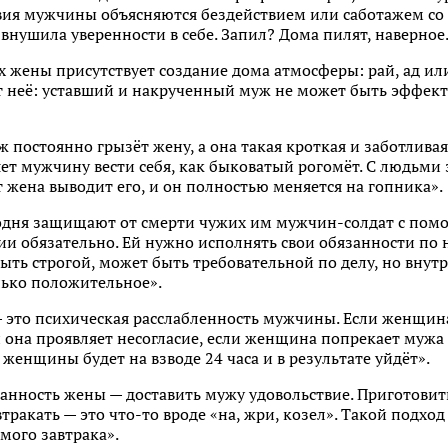
ия мужчины объясняются бездействием или саботажем со
 внушила уверенности в себе. Запил? Дома пилят, наверное.
х жены присутствует создание дома атмосферы: рай, ад или
от неё: уставший и накрученный муж не может быть эффек
 постоянно грызёт жену, а она такая кроткая и заботливая
ляет мужчину вести себя, как быковатый рогомёт. С людьми
т жена выводит его, и он полностью меняется на гопника».
дня защищают от смерти чужих им мужчин-солдат с помо
ии обязательно. Ей нужно исполнять свои обязанности п
ть строгой, может быть требовательной по делу, но внутр
лько положительное».
это психическая расслабленность мужчины. Если женщина
 она проявляет несогласие, если женщина попрекает мужа 
женщины будет на взводе 24 часа и в результате уйдёт».
занность жены — доставить мужу удовольствие. Приготовит
тракать — это что-то вроде «на, жри, козел». Такой подход
мого завтрака».