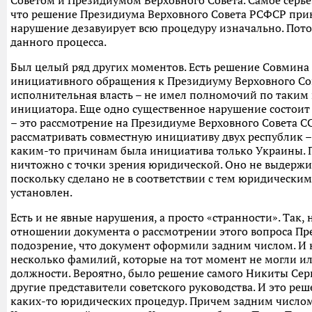
Советом и Президиумом Верховного Совета. Самое серье
что решение Президиума Верховного Совета РСФСР прин
нарушение дезавуирует всю процедуру изначально. Пото
данного процесса.
Был целый ряд других моментов. Есть решение Совмина Р
инициативного обращения к Президиуму Верховного Сов
исполнительная власть – не имел полномочий по таким 
инициатора. Еще одно существенное нарушение состоит 
– это рассмотрение на Президиуме Верховного Совета С
рассматривать совместную инициативу двух республик –
каким-то причинам была инициатива только Украины. 
ничтожно с точки зрения юридической. Оно не выдержи
поскольку сделано не в соответствии с тем юридически
установлен.
Есть и не явные нарушения, а просто «странности». Так,
отношении документа о рассмотрении этого вопроса Пр
подозрение, что документ оформили задним числом. И н
несколько фамилий, которые на тот момент не могли и
должности. Вероятно, было решение самого Никиты Серге
другие представители советского руководства. И это р
каких-то юридических процедур. Причем задним числом