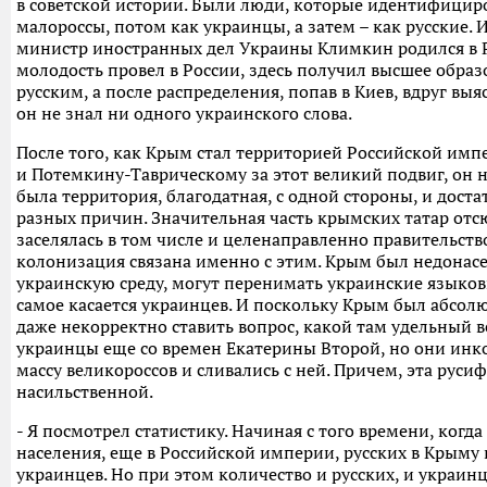
в советской истории. Были люди, которые идентифициро
малороссы, потом как украинцы, а затем – как русские. 
министр иностранных дел Украины Климкин родился в Ро
молодость провел в России, здесь получил высшее обра
русским, а после распределения, попав в Киев, вдруг выя
он не знал ни одного украинского слова.
После того, как Крым стал территорией Российской имп
и Потемкину-Таврическому за этот великий подвиг, он н
была территория, благодатная, с одной стороны, и доста
разных причин. Значительная часть крымских татар отс
заселялась в том числе и целенаправленно правительств
колонизация связана именно с этим. Крым был недонасел
украинскую среду, могут перенимать украинские языков
самое касается украинцев. И поскольку Крым был абсолю
даже некорректно ставить вопрос, какой там удельный в
украинцы еще со времен Екатерины Второй, но они инк
массу великороссов и сливались с ней. Причем, эта руси
насильственной.
- Я посмотрел статистику. Начиная с того времени, когд
населения, еще в Российской империи, русских в Крыму 
украинцев. Но при этом количество и русских, и украинц