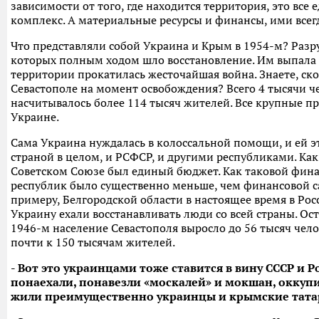
зависимости от того, где находится территория, это вс
комплекс. А материальные ресурсы и финансы, ими всег
Что представляли собой Украина и Крым в 1954-м? Раз
которых полным ходом шло восстановление. Им выпала т
территории прокатилась жесточайшая война. Знаете, ск
Севастополе на момент освобождения? Всего 4 тысячи че
насчитывалось более 114 тысяч жителей. Все крупные 
Украине.
Сама Украина нуждалась в колоссальной помощи, и ей э
страной в целом, и РСФСР, и другими республиками. Как 
Советском Союзе был единый бюджет. Как таковой фина
республик было существенно меньше, чем финансовой с
примеру, Белгородской области в настоящее время в Ро
Украину ехали восстанавливать люди со всей страны. Ос
1946-м население Севастополя выросло до 56 тысяч чело
почти к 150 тысячам жителей.
- Вот это украинцами тоже ставится в вину СССР и Ро
понаехали, понавезли «москалей» и мокшан, оккупи
жили преимущественно украинцы и крымские тата