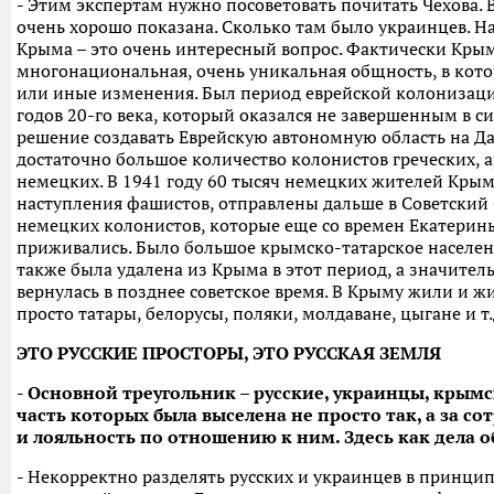
- Этим экспертам нужно посоветовать почитать Чехова. В
очень хорошо показана. Сколько там было украинцев. Н
Крыма – это очень интересный вопрос. Фактически Кры
многонациональная, очень уникальная общность, в кот
или иные изменения. Был период еврейской колонизации
годов 20-го века, который оказался не завершенным в си
решение создавать Еврейскую автономную область на Д
достаточно большое количество колонистов греческих, а
немецких. В 1941 году 60 тысяч немецких жителей Кры
наступления фашистов, отправлены дальше в Советский
немецких колонистов, которые еще со времен Екатерины
приживались. Было большое крымско-татарское населени
также была удалена из Крыма в этот период, а значител
вернулась в позднее советское время. В Крыму жили и ж
просто татары, белорусы, поляки, молдаване, цыгане и т.
ЭТО РУССКИЕ ПРОСТОРЫ, ЭТО РУССКАЯ ЗЕМЛЯ
- Основной треугольник – русские, украинцы, крым
часть которых была выселена не просто так, а за с
и лояльность по отношению к ним. Здесь как дела о
- Некорректно разделять русских и украинцев в принцип