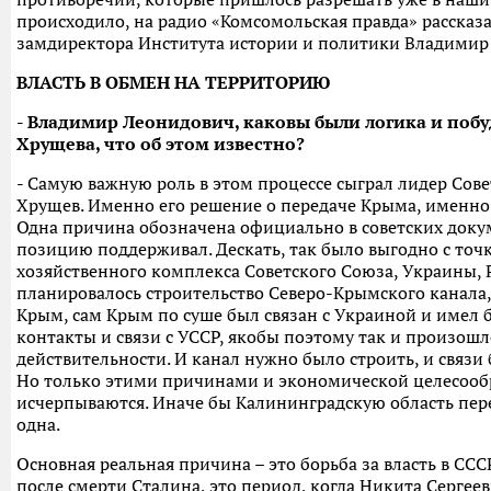
происходило, на радио «Комсомольская правда» рассказа
замдиректора Института истории и политики Владимир
ВЛАСТЬ В ОБМЕН НА ТЕРРИТОРИЮ
- Владимир Леонидович, каковы были логика и по
Хрущева, что об этом известно?
- Самую важную роль в этом процессе сыграл лидер Сов
Хрущев. Именно его решение о передаче Крыма, именно
Одна причина обозначена официально в советских докум
позицию поддерживал. Дескать, так было выгодно с точ
хозяйственного комплекса Советского Союза, Украины, 
планировалось строительство Северо-Крымского канала
Крым, сам Крым по суше был связан с Украиной и имел
контакты и связи с УССР, якобы поэтому так и произошло
действительности. И канал нужно было строить, и связи 
Но только этими причинами и экономической целесооб
исчерпываются. Иначе бы Калининградскую область пере
одна.
Основная реальная причина – это борьба за власть в СССР
после смерти Сталина, это период, когда Никита Сергее