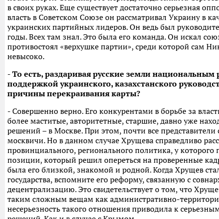
в своих руках. Еще существует достаточно серьезная оппо
власть в Советском Союзе он рассматривал Украину в кач
украинских партийных лидеров. Он ведь был руководите
годы. Всех там знал. Это была его команда. Он искал сою
противостоял «верхушке партии», среди которой сам Ни
невысоко.
- То есть, раздаривая русские земли национальным 
поддержкой украинского, казахстанского руководс
причины перекраивания карты?
- Совершенно верно. Его конкурентами в борьбе за вла
более маститые, авторитетные, старшие, давно уже нах
решений – в Москве. При этом, почти все представители с
москвичи. Но в данном случае Хрущева справедливо рас
провинциального, регионального политика, у которого 
позиции, который решил опереться на проверенные кадр
была его близкой, знакомой и родной. Когда Хрущев ст
государства, вспомните его реформу, связанную с совна
децентрализацию. Это свидетельствует о том, что Хруще
таким сложным вещам как административно-территориал
несерьезность такого отношения приводила к серьезны
решений. Как и в случае с Крымом.