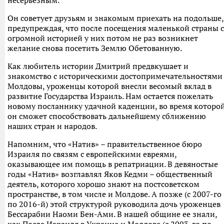
Он советует друзьям и знакомым приехать на подольше,
предупреждая, что после посещения маленькой страны с
огромной историей у них потом не раз возникнет
желание снова посетить Землю Обетованную.
Как любитель истории Дмитрий предвкушает и
знакомство с историческими достопримечательностями
Молдовы, уроженцы которой внесли весомый вклад в
развитие Государства Израиль. Нам остается пожелать
новому посланнику удачной каденции, во время которо
он сможет способствовать дальнейшему сближению
наших стран и народов.
Напомним, что «Натив» – правительственное бюро
Израиля по связям с европейскими евреями,
оказывающее им помощь в репатриации. В девяностые
годы «Натив» возглавлял Яков Кедми – общественный
деятель, которого хорошо знают на постсоветском
пространстве, в том числе и Молдове. А позже (с 2007-го
по 2016-й) этой структурой руководила дочь уроженцев
Бессарабии Наоми Бен-Ами. В нашей общине ее знали,
как Посла Израиля в Украине и Молдове (с 2003-го по