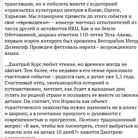
трансляцию, но и поболеть вместе с аудиторией
израильских культурных центров в Киеве, Одессе,
Харькове. Мы планируем провести до этого события и
свое «евровидение» – конкурс местных исполнителей из
числа друзей и активистов ИКЦ. Как и на Земле
Обетованной, широко отметим 110-летие Тель-Авива,
первым мэром которого был уроженец Бессарабии Меир
Дизенгоф. Проведем фестиваль иврита – возрожденного
языка.
...Дмитрий Курс любит чтение, но времени всегда не
хватает. Тем более, что недавно в его семье произошло
счастливое событие – родился сын, а дочке уже 3,5 года.
Счастливый отец, увлекающийся историей и
путешествиями, мечтает, как будет в выходные дни
гулять по родной стране и познавать ее вместе со своим
детьми. Он считает, что Израиль как объект
туристического знакомства нужно оценивать не в длину
и ширину, а в сочетании прошлого и духовности с
современностью и прогрессом. Поэтому традиционный
вопрос: «К вам, чтобы все посмотреть, стоит выбраться н
неделю или на целых 10 дней?» кажется Дмитрию
несерьезным.