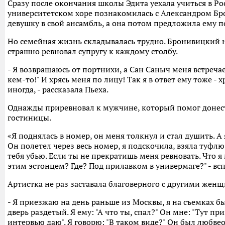
Сразу после окончания школы Эдита уехала учиться в Рос
университетском хоре познакомилась с Александром Бр
девушку в свой ансамбль, а она потом предложила ему п
Но семейная жизнь складывалась трудно. Бронивицкий
страшно ревновал супругу к каждому столбу.
- Я возвращаюсь от портнихи, а Сан Саныч меня встречае
кем-то!" И хрясь меня по лицу! Так я в ответ ему тоже - 
иногда, - рассказала Пьеха.
Однажды приревновал к мужчине, который помог донес
гостиницы.
«Я поднялась в номер, он меня толкнул и стал душить. А
Он полетел через весь номер, я подскочила, взяла туфлю 
тебя убью. Если ты не прекратишь меня ревновать. Что я 
этим эстонцем? Где? Под прилавком в универмаге?" - вс
Артистка не раз заставала благоверного с другими жен
- Я приезжаю на день раньше из Москвы, я на съемках б
дверь раздетый. Я ему: "А что ты, спал?" Он мне: "Тут пр
интервью даю". Я говорю: "В таком виде?" Он был любв