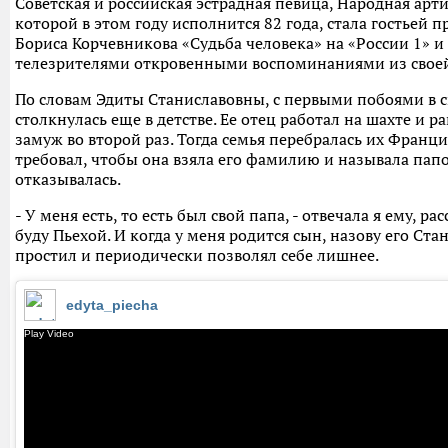
Советская и российская эстрадная певица, Народная арти
которой в этом году исполнится 82 года, стала гостьей 
Бориса Корчевникова «Судьба человека» на «России 1» и
телезрителями откровенными воспоминаниями из свое
По словам Эдиты Станиславовны, с первыми побоями в с
столкнулась еще в детстве. Ее отец работал на шахте и 
замуж во второй раз. Тогда семья перебралась их Франц
требовал, чтобы она взяла его фамилию и называла папо
отказывалась.
- У меня есть, то есть был свой папа, - отвечала я ему, рас
буду Пьехой. И когда у меня родится сын, назову его Ста
простил и периодически позволял себе лишнее.
edyta_piecha
Play Video