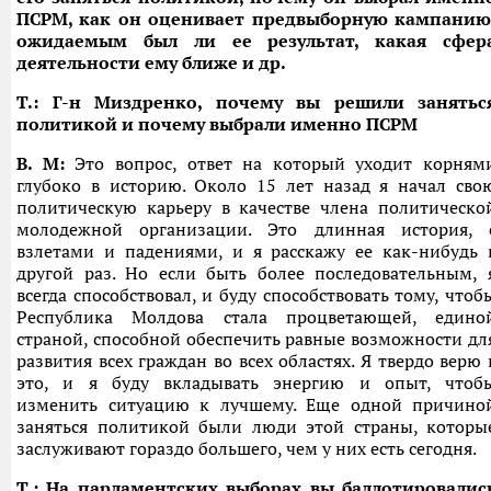
ПСРМ, как он оценивает предвыборную кампанию
ожидаемым был ли ее результат, какая сфер
деятельности ему ближе и др.
T.: Г-н Миздренко, почему вы решили занятьс
политикой и почему выбрали именно ПСРМ
В. М:
Это вопрос, ответ на который уходит корням
глубоко в историю. Около 15 лет назад я начал сво
политическую карьеру в качестве члена политическо
молодежной организации. Это длинная история, 
взлетами и падениями, и я расскажу ее как-нибудь 
другой раз. Но если быть более последовательным, 
всегда способствовал, и буду способствовать тому, чтоб
Республика Молдова стала процветающей, едино
страной, способной обеспечить равные возможности дл
развития всех граждан во всех областях. Я твердо верю 
это, и я буду вкладывать энергию и опыт, чтоб
изменить ситуацию к лучшему. Еще одной причино
заняться политикой были люди этой страны, которы
заслуживают гораздо большего, чем у них есть сегодня.
T.: На парламентских выборах вы баллотировалис