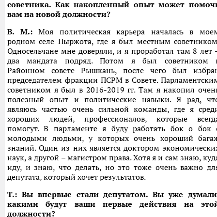
советника. Как накопленный опыт может помоч
вам на новой должности?
В. М.:
Моя политическая карьера началась в мое
родном селе Пыржота, где я был местным советником
Односельчане мне доверяли, и я проработал там 8 лет 
два мандата подряд. Потом я был советником 
Районном совете Рышкань, после чего был избра
председателем фракции ПСРМ в Совете. Парламентски
советником я был в 2016-2019 гг. Там я накопил очен
полезный опыт и политические навыки. Я рад, чт
являюсь частью очень сильной команды, где я сред
хороших людей, профессионалов, которые всегд
помогут. В парламенте я буду работать бок о бок 
молодыми людьми, у которых очень хороший бага
знаний. Один из них является доктором экономически
наук, а другой – магистром права. Хотя я и сам знаю, куд
иду, и знаю, что делать, но это тоже очень важно дл
депутата, который хочет результатов.
T.:
Вы впервые стали
депутат
ом
. Вы уже думали
какими будут ваши первые действия
на это
должности?