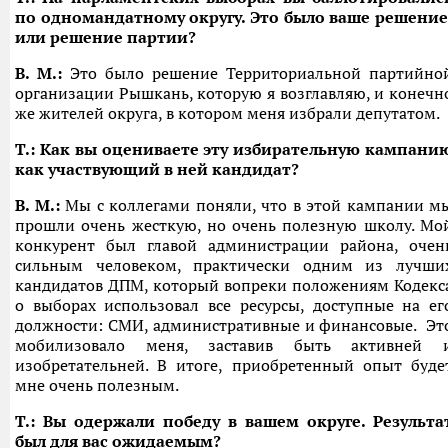
по одномандатному округу. Это было ваше решение
или решение партии?
В. М.:
Это было решение Территориальной партийно
организации Рышкань, которую я возглавляю, и конечн
же жителей округа, в котором меня избрали депутатом.
T.: Как вы оцениваете эту избирательную кампани
как участвующий в ней кандидат?
В. М.:
Мы с коллегами поняли, что в этой кампании м
прошли очень жесткую, но очень полезную школу. Мо
конкурент был главой администрации района, очен
сильным человеком, практически одним из лучши
кандидатов ДПМ, который вопреки положениям Кодекс
о выборах использовал все ресурсы, доступные на ег
должности: СМИ, административные и финансовые. Эт
мобилизовало меня, заставив быть активней 
изобретательней. В итоге, приобретенный опыт буде
мне очень полезным.
T.: Вы одержали победу в вашем округе. Результа
был для вас ожидаемым?