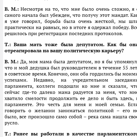
В. М.:
Несмотря на то, что мне было очень сложно, я 
самого начала был убежден, что получу этот мандат. Ка
я уже говорил, борьба была очень жесткой, мы шл
практически на равных, но в итоге я одержал победу. Вс
решилось при регистрации последних протоколов.
Т.: Ваша мать тоже была депутатом. Как бы он
отреагировала на вашу политическую карьеру?
В. М.:
Да, моя мама была депутатом, но я бы упомянул
что и мой дедушка был руководителем в течение 55 лет
в советское время. Конечно, они оба гордились бы моим
успехами. Недавно, на учредительном заседани
парламента, коллеги подошли ко мне и сказали, чт
сейчас где-то далеко мама радуется за меня, что мн
хватило смелости продолжить ее дело и быть здесь, 
парламенте. Это честь для меня и моей семьи. Есл
говорить о желании заниматься политикой – его н
было, все произошло само собой – река сама нашла сво
русло.
Т.: Ранее вы работали в качестве парламентског