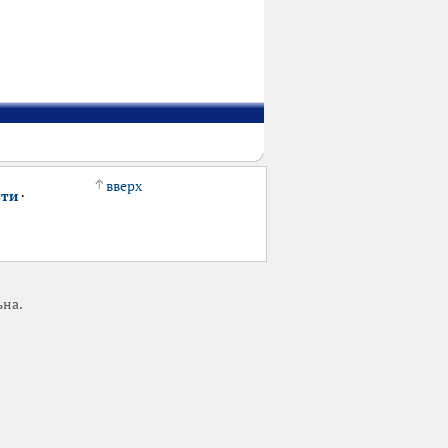
вверх
сти
·
ьна.