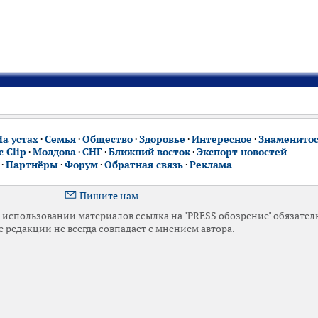
На устах
·
Семья
·
Общество
·
Здоровье
·
Интересное
·
Знаменито
 Clip
·
Молдова
·
СНГ
·
Ближний восток
·
Экспорт новостей
·
Партнёры
·
Форум
·
Обратная связь
·
Реклама
Пишите нам
использовании материалов ссылка на "PRESS обозрение" обязател
 редакции не всегда совпадает с мнением автора.