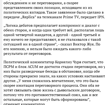
обсуждением и не переговорами, а скорее
представлением своих позиции, исходящем из их
политических взглядов. Такое заявление было сделано в
передаче „Replica” на телеканале Prime TV, передает IPN.
„Логика дебатов предполагает компромисс и диалог с
обеих сторон, и когда один требует всё, располагая лишь
одной четвертой мандатов, а другой - одной третьей и
ему ничего не предоставляют, я не сталкивался с такой
ситуацией ни в одной стране”, - сказал Виктор Жук. По
его мнению, и нельзя было ожидать какого-либо
результата от переговоров.
Политический комментатор Корнелиу Чуря считает, что
ПСРМ и блок ACUM не достигли стадии переговоров, но 
них были разведочные беседы в обстановке, когда обе
стороны прекрасно знали, на каких условиях настаивают
другие. „У меня сложилось впечатление, что это была
скорее имитация переговорного процесса. Они оба не
хотят связывать свою жизнь с дьявольским договором,
потому что это противоестественный союз, как и все
остальные, которые могут быть сформированы”,
отмечает комментатор.