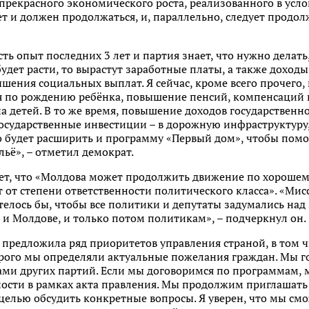
 прекрасного экономического роста, реализованного в усло
 и должен продолжаться, и, параллельно, следует продол
сть опыт последних 3 лет и партия знает, что нужно дела
будет расти, то вырастут заработные платы, а также доход
ышения социальных выплат. Я сейчас, кроме всего прочего
 по рождению ребёнка, повышение пенсий, компенсаций н
а детей. В то же время, повышение доходов государствен
государственные инвестиции – в дорожную инфраструктуру
но будет расширить и программу «Первый дом», чтобы пом
ьё», – отметил демократ.
ет, что «Молдова может продолжить движение по хорошему
ит от степени ответственности политического класса». «Мис
отелось бы, чтобы все политики и депутаты задумались над
 и Молдове, и только потом политикам», – подчеркнул он.
предложила ряд приоритетов управления страной, в том ч
рого мы определяли актуальные пожелания граждан. Мы г
тами других партий. Если мы договоримся по программам,
ости в рамках акта правления. Мы продолжим приглашать
 целью обсудить конкретные вопросы. Я уверен, что мы см