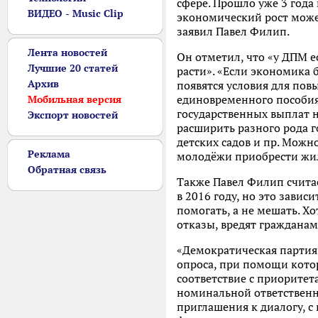
сфере. Прошло уже 3 года
ВИДЕО - Music Clip
экономический рост может
заявил Павел Филип.
Лента новостей
Он отметил, что «у ДПМ е
Лучшие 20 статей
расти». «Если экономика 
Архив
появятся условия для пов
единовременного пособия
Мобильная версия
государственных выплат н
Экспорт новостей
расширить разного рода 
детских садов и пр. Мож
Реклама
молодёжи приобрести жил
Обратная связь
Также Павел Филип счита
в 2016 году, но это завис
помогать, а не мешать. Х
отказы, вредят гражданам
«Демократическая партия 
опроса, при помощи кото
соответствие с приорите
номинальной ответственн
приглашения к диалогу, с