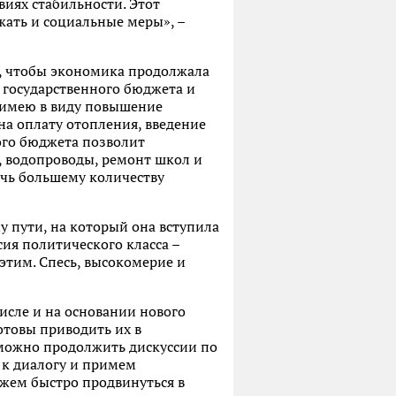
виях стабильности. Этот
жать и социальные меры», –
ть, чтобы экономика продолжала
ы государственного бюджета и
, имею в виду повышение
а оплату отопления, введение
ного бюджета позволит
, водопроводы, ремонт школ и
очь большему количеству
 пути, на который она вступила
сия политического класса –
 этим. Спесь, высокомерие и
исле и на основании нового
отовы приводить их в
 можно продолжить дискуссии по
 к диалогу и примем
ожем быстро продвинуться в