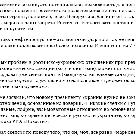
оссийские реалии, это потенциальная возможность для новы
 постановлении российского правительства ничего не сказ
тьи страны, например, через Белоруссию. Вашингтон в та
мериканского запрета. Россия, если трактовать постановл
и покупателей.
оставки нефтепродуктов – это мощный удар по и так не п
ставки покрывают пока более половины (4 млн тонн из 7 
ных проблем в российско-украинских отношениях при през
кономических санкций (хотя и они тоже), может стать чи
, давая уже сейчас понять (вводя чувствительные санкции),
ей силы, если та уж так на это напрашивается, может оказ
зидентом-шоуменом».
же заявили, что новому президенту Украины нужно не закл
отношения, основанные на доверии. «Никакие сделки с Пу
льные, добрые, взаимовыгодные отношения на основе вз
йствия, которые в интересах и русских, и украинцев, кото
скова РИА «Новости».
 скепсис по поводу того, что он, мол, все равно «марионе