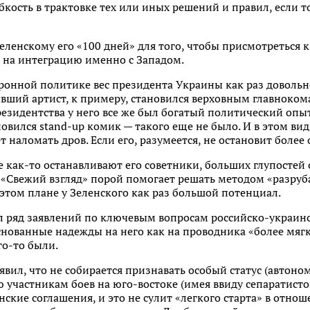
кость в трактовке тех или иных решений и правил, если т
 Зеленскому его «100 дней» для того, чтобы присмотреться 
с на интеграцию именно с Западом.
ронной политике вес президента Украины как раз довольн
ывший артист, к примеру, становился верховным главноко
резидентства у него все же был богатый политический опы
ился stand-up комик — такого еще не было. И в этом вид
наломать дров. Если его, разумеется, не остановит более
как-то останавливают его советники, больших глупостей о
. «Свежий взгляд» порой помогает решать методом «разруб
этом плане у Зеленского как раз большой потенциал.
ал ряд заявлений по ключевым вопросам российско-украин
снованные надежды на него как на проводника «более мяг
го-то были.
явил, что не собирается признавать особый статус (автоно
 участникам боев на юго-востоке (имея ввиду сепаратисто
ские соглашения, и это не сулит «легкого старта» в отноше