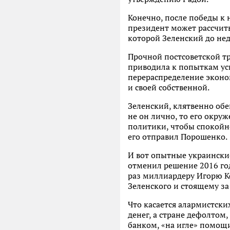
Конечно, после победы к 
президент может рассчиты
которой Зеленский до нед
Прочной постсоветской тр
приводила к попыткам ус
перераспределение эконом
и своей собственной.
Зеленский, клятвенно об
не он лично, то его окру
политики, чтобы спокойно
его отправил Порошенко.
И вот опытные украинские
отменил решение 2016 го
раз миллиардеру Игорю К
Зеленского и стоящему за
Что касается алармистски
денег, а стране дефолто
банком, «на игле» помощ