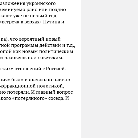
разложения украинского
я неминуемо рано или поздно
кают уже не первый год.
«встреча в верхах» Путина и
бка), что вероятный новый
тной программы действий и т.д.,
вропой как новым политическим
ли назовешь постсоветским.
ских» отношений с Россией.
ния» было изначально наивно.
межфракционной политикой,
но потеряли. И главный вопрос
акого «потерянного» соседа. И