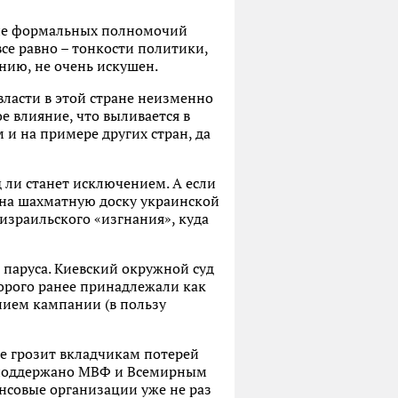
твие формальных полномочий
се равно – тонкости политики,
ению, не очень искушен.
власти в этой стране неизменно
 влияние, что выливается в
и на примере других стран, да
 ли станет исключением. А если
у на шахматную доску украинской
израильского «изгнания», куда
 паруса. Киевский окружной суд
орого ранее принадлежали как
нием кампании (в пользу
ие грозит вкладчикам потерей
я поддержано МВФ и Всемирным
нсовые организации уже не раз