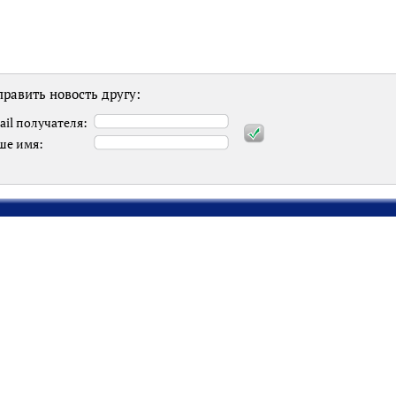
равить новость другу:
ail получателя:
ше имя: