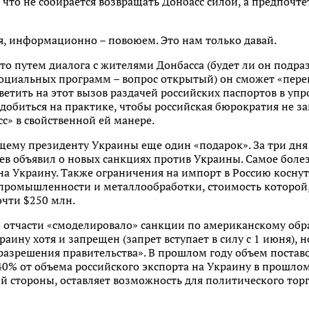
, что не собирается возвращать Донбасс силой, а предпо
я, информационно – повоюем. Это нам только давай.
 что путем диалога с жителями Донбасса (будет ли он подра
циальных программ – вопрос открытый) он сможет «переве
тветить на этот вызов раздачей российских паспортов в 
 добиться на практике, чтобы российская бюрократия не 
с» в свойственной ей манере.
ему президенту Украины еще один «подарок». За три дня 
в объявил о новых санкциях против Украины. Самое болез
на Украину. Также ограничения на импорт в Россию косну
промышленности и металлообработки, стоимость которой, 
очти $250 млн.
 отчасти «смоделировало» санкции по американскому образ
аину хотя и запрещен (запрет вступает в силу с 1 июня), н
разрешения правительства». В прошлом году объем постав
40% от объема российского экспорта на Украину в прошлом 
й стороны, оставляет возможность для политического торг