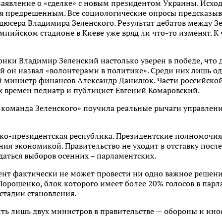
заявление о «сделке» с новым президентом Украины. Исхо
ся предрешенным. Все социологические опросы предсказы
дюсера Владимира Зеленского. Результат дебатов между 
мпийском стадионе в Киеве уже вряд ли что-то изменят. К 
нки Владимир Зеленский настолько уверен в победе, что 
й он назвал «волонтерами в политике». Среди них лишь о
й министр финансов Александр Данилюк. Части российско
х времен педиатр и публицист Евгений Комаровский.
«команда Зеленского» поучила реальные рычаги управления
ско-президентская республика. Президентские полномочия
ния экономикой. Правительство не уходит в отставку после
даться выборов осенних – парламентских.
ент фактически не может провести ни одно важное решени
Порошенко, блок которого имеет более 20% голосов в парла
 стадии становления.
ь лишь двух министров в правительстве — обороны и инос