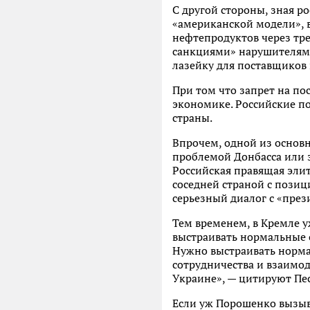
С другой стороны, зная р
«американской модели», в
нефтепродуктов через тре
санкциями» нарушителям а
лазейку для поставщиков 
При том что запрет на п
экономике. Российские по
страны.
Впрочем, одной из основ
проблемой Донбасса или э
Российская правящая элита
соседней страной с позици
серьезный диалог с «пре
Тем временем, в Кремле у
выстраивать нормальные 
Нужно выстраивать норма
сотрудничества и взаимоде
Украине», — цитируют Пе
Если уж Порошенко вызывал