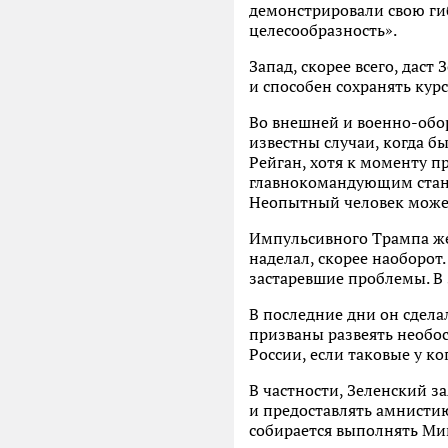
демонстрировали свою гиб
целесообразность».
Запад, скорее всего, даст
и способен сохранять кур
Во внешней и военно-обо
известны случаи, когда б
Рейган, хотя к моменту п
главнокомандующим станов
Неопытный человек может 
Импульсивного Трампа же 
наделал, скорее наоборот
застаревшие проблемы. В 
В последние дни он сдел
призваны развеять необо
России, если таковые у ко
В частности, Зеленский за
и предоставлять амнистию
собирается выполнять Мин