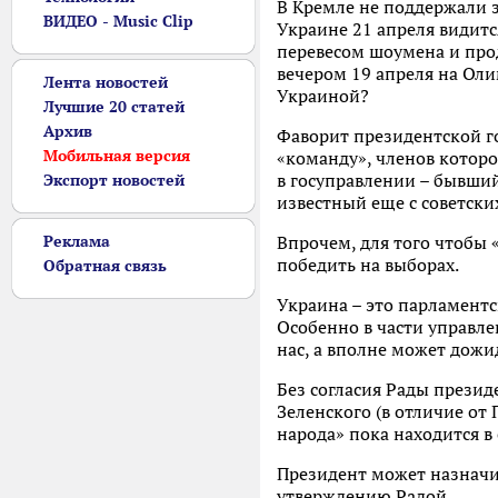
В Кремле не поддержали 
ВИДЕО - Music Clip
Украине 21 апреля видит
перевесом шоумена и про
вечером 19 апреля на Оли
Лента новостей
Украиной?
Лучшие 20 статей
Архив
Фаворит президентской го
Мобильная версия
«команду», членов которо
в госуправлении – бывши
Экспорт новостей
известный еще с советски
Реклама
Впрочем, для того чтобы 
победить на выборах.
Обратная связь
Украина – это парламент
Особенно в части управле
нас, а вполне может дожи
Без согласия Рады презид
Зеленского (в отличие от 
народа» пока находится в
Президент может назначит
утверждению Радой.