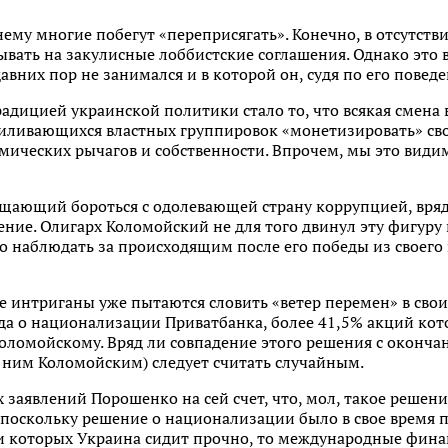
нему многие побегут «переприсягать». Конечно, в отсутс
вать на закулисные лоббистские соглашения. Однако это в
авних пор не занимался и в которой он, судя по его повед
адицией украинской политики стало то, что всякая смена 
иливающихся властных группировок «монетизировать» свое
ических рычагов и собственности. Впрочем, мы это видим 
ещающий бороться с одолевающей страну коррупцией, вряд
жение. Олигарх Коломойский не для того двинул эту фигур
 наблюдать за происходящим после его победы из своего 
 интриганы уже пытаются словить «ветер перемен» в свои
да о национализации Приватбанка, более 41,5% акций кот
оломойскому. Вряд ли совпадение этого решения с оконча
 ним Коломойским) следует считать случайным.
х заявлений Порошенко на сей счет, что, мол, такое решен
м, поскольку решение о национализации было в свое врем
и которых Украина сидит прочно, то международные фина