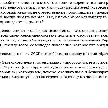
о вообще «непонятно кто». То ли олицетворение полного 
ветственности элит, то ли «гримаса» избирателей, котора
, который некоторые отечественные пропагандисты предре
е воспринимать всерьез. Как, к примеру, может выглядеть 
«нормандском формате»?
 недооценивать то (и такая недооценка — это большая оши
 всей своей неискушенностью в политике, отсутствием вня
как раз ту «новую Украину» с ее безвизовым режимом с Е
 прежде всего, ее молодое поколение, которое уже вряд 
ксии и поводу СССР и тем более по поводу некогда «брат
у Зеленского некие потенциально «пророссийские настрое
ую Украину» (с ее коррупцией, непонятной экономикой, 
вропы»), которую мы, похоже, окончательно и безвозврат
только привыкнуть, но как строить политику в отношении т