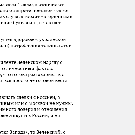
х схем. Также, в отличие от
ано о запрете поставок тех же
ких случаях грозит «вторичными
ение буквально, оставляет
ышущей здоровьем украинской
млн) потребления топлива этой
иденте Зеленском наряду с
сто личностный фактор.
 что готова разговаривать с
аться просто не готовой вести
ючать сделки с Россией, а
тиным или с Москвой не нужны.
аимного доверия и отношения
рые живут и в России, и на
тка Запада», то Зеленский, с