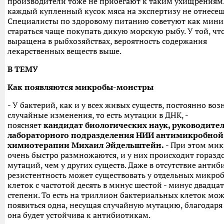
производители тоже не прибегают к таким ухищрениям.
каждый купленный кусок мяса на экспертизу не отнесеш
Специалисты по здоровому питанию советуют как мин
стараться чаще покупать дикую морскую рыбу. У той, чт
выращена в рыбхозяйствах, вероятность содержания
лекарственных веществ выше.
В ТЕМУ
Как появляются микробы-монстры
- У бактерий, как и у всех живых существ, постоянно во
случайные изменения, то есть мутации в ДНК, -
поясняет
кандидат биологических наук, руководите
лабораторного подразделения НИИ антимикробной
химиотерапии Михаил Эйдельштейн.
- При этом ми
очень быстро размножаются, и у них происходит горазд
мутаций, чем у других существ. Даже в отсутствие антиб
резистентность может существовать у отдельных микро
клеток с частотой десять в минус шестой - минус двадца
степени. То есть на триллион бактериальных клеток мо
появиться одна, несущая случайную мутацию, благодаря
она будет устойчива к антибиотикам.