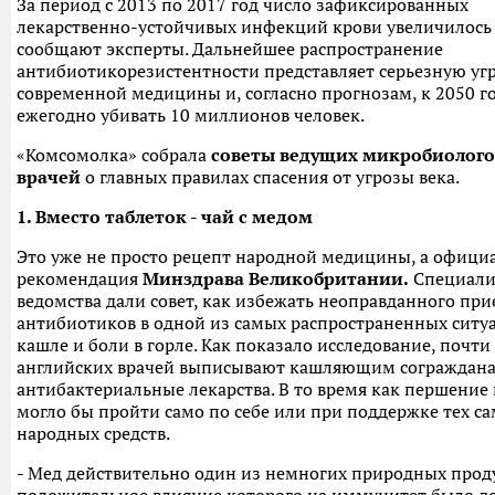
За период с 2013 по 2017 год число зафиксированных
лекарственно-устойчивых инфекций крови увеличилось 
сообщают эксперты. Дальнейшее распространение
антибиотикорезистентности представляет серьезную угр
современной медицины и, согласно прогнозам, к 2050 го
ежегодно убивать 10 миллионов человек.
«Комсомолка» собрала
советы ведущих микробиолого
врачей
о главных правилах спасения от угрозы века.
1. Вместо таблеток - чай с медом
Это уже не просто рецепт народной медицины, а офици
рекомендация
Минздрава Великобритании.
Специали
ведомства дали совет, как избежать неоправданного пр
антибиотиков в одной из самых распространенных ситуа
кашле и боли в горле. Как показало исследование, почти
английских врачей выписывают кашляющим сограждан
антибактериальные лекарства. В то время как першение 
могло бы пройти само по себе или при поддержке тех с
народных средств.
- Мед действительно один из немногих природных прод