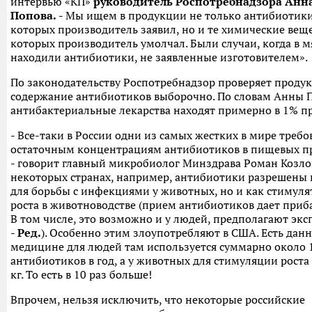
интервью «КП»
руководитель Роспотребнадзора Анн
Попова.
- Мы ищем в продукции не только антибиотики
которых производитель заявил, но и те химические веще
которых производитель умолчал. Были случаи, когда в м
находили антибиотики, не заявленные изготовителем».
По законодательству Роспотребнадзор проверяет проду
содержание антибиотиков выборочно. По словам Анны 
антибактериальные лекарства находят примерно в 1% п
- Все-таки в России одни из самых жестких в мире треб
остаточным концентрациям антибиотиков в пищевых пр
- говорит главный микробиолог Минздрава Роман Козлов
некоторых странах, например, антибиотики разрешены 
для борьбы с инфекциями у животных, но и как стимул
роста в животноводстве (прием антибиотиков дает приба
В том числе, это возможно и у людей, предполагают экс
-
Ред.
). Особенно этим злоупотребляют в США. Есть данн
медицине для людей там используется суммарно около 1
антибиотиков в год, а у животных для стимуляции роста 
кг. То есть в 10 раз больше!
Впрочем, нельзя исключить, что некоторые российские