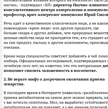
положительное влияние которого на иммунитет было д
научно, - подтвердил «КП»
директор Научно-клиничес
консультативного центра аллергологии и иммуноло
профессор, врач-аллерголог-иммунолог Юрий Смол
Речь идет о качественном классическом меде, а не како
новомодном «крем-меде» или другом продукте, где
больше сахара и других добавок, чем природных веществ.
ценные свойства меда не пригодятся тем, кто страдает а
на сам продукт, пыльцу и другие компоненты, произво
пчелами.
Кроме меда специалисты советуют добавлять в чай лимо
имбирь. Официальных исследований, подтверждающих 
лечебную силу нет, но известно, что эти натуральные
до
помогают снизить заложенность в носоглотке.
2. Не верьте мифу о досрочном окончании приема
лекарства.
В последнее время в Интернете появились «разоблачения
приема антибиотиков на самом деле можно прервать, ка
у вас исчезли симптомы. Мол, на выработку устойчивост
антибиотикам это не повлияет, а у вас меньше полезной