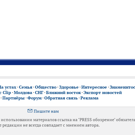
На устах
·
Семья
·
Общество
·
Здоровье
·
Интересное
·
Знаменито
 Clip
·
Молдова
·
СНГ
·
Ближний восток
·
Экспорт новостей
·
Партнёры
·
Форум
·
Обратная связь
·
Реклама
Пишите нам
использовании материалов ссылка на "PRESS обозрение" обязател
 редакции не всегда совпадает с мнением автора.