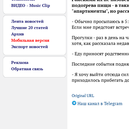
подогрева пищи - в так
ВИДЕО - Music Clip
"апартаменты", но расск
- Обычно просыпаюсь в 5:
Лента новостей
Если мне предстоят встреч
Лучшие 20 статей
Архив
Прогулки - раз в день на 
Мобильная версия
хотя, как рассказала неда
Экспорт новостей
- Еду приносят родственн
Реклама
Последние события поднял
Обратная связь
- Я хочу выйти отсюда си
приходилось прибегать до
Original URL
Наш канал в Telegram