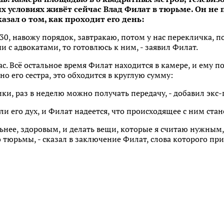
их условиях живёт сейчас Влад Филат в тюрьме. Он не 
азал о том, как проходит его день:
30, навожу порядок, завтракаю, потом у нас перекличка, п
и с адвокатами, то готовлюсь к ним, - заявил Филат.
час. Всё остальное время Филат находится в камере, и ему
вно его сестра, это обходится в круглую сумму:
ики, раз в неделю можно получать передачу, - добавил экс
и его дух, и Филат надеется, что происходящее с ним стан
льнее, здоровым, и делать вещи, которые я считаю нужным
 тюрьмы, - сказал в заключение Филат, слова которого пр