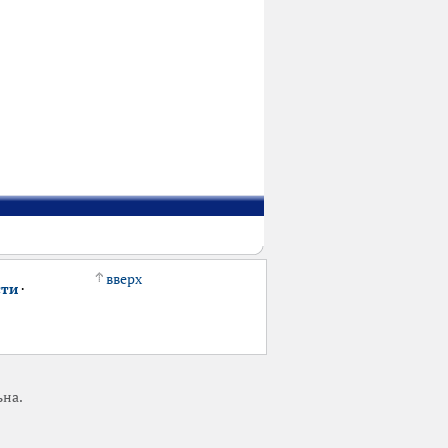
вверх
сти
·
ьна.