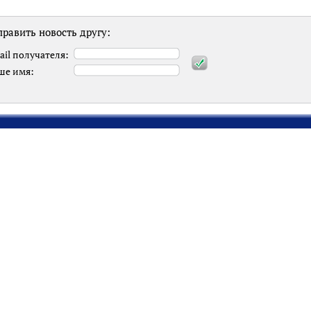
равить новость другу:
ail получателя:
ше имя: