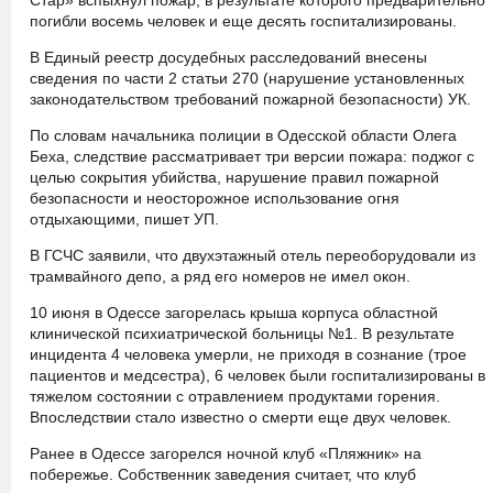
Стар» вспыхнул пожар, в результате которого предварительно
погибли восемь человек и еще десять госпитализированы.
В Единый реестр досудебных расследований внесены
сведения по части 2 статьи 270 (нарушение установленных
законодательством требований пожарной безопасности) УК.
По словам начальника полиции в Одесской области Олега
Беха, следствие рассматривает три версии пожара: поджог с
целью сокрытия убийства, нарушение правил пожарной
безопасности и неосторожное использование огня
отдыхающими, пишет УП.
В ГСЧС заявили, что двухэтажный отель переоборудовали из
трамвайного депо, а ряд его номеров не имел окон.
10 июня в Одессе загорелась крыша корпуса областной
клинической психиатрической больницы №1. В результате
инцидента 4 человека умерли, не приходя в сознание (трое
пациентов и медсестра), 6 человек были госпитализированы в
тяжелом состоянии с отравлением продуктами горения.
Впоследствии стало известно о смерти еще двух человек.
Ранее в Одессе загорелся ночной клуб «Пляжник» на
побережье. Собственник заведения считает, что клуб