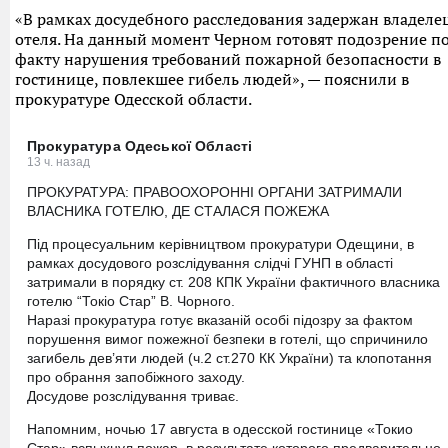
«В рамках досудебного расследования задержан владеле
отеля. На данный момент Черном готовят подозрение п
факту нарушения требований пожарной безопасности в
гостинице, повлекшее гибель людей», — пояснили в
прокуратуре Одесской области.
Прокуратура Одеської Області
13 ч. назад
ПРОКУРАТУРА: ПРАВООХОРОННІ ОРГАНИ ЗАТРИМАЛИ
ВЛАСНИКА ГОТЕЛЮ, ДЕ СТАЛАСЯ ПОЖЕЖА
Під процесуальним керівництвом прокуратури Одещини, в
рамках досудового розслідування слідчі ГУНП в області
затримали в порядку ст. 208 КПК України фактичного власника
готелю “Токіо Стар” В. Чорного.
Наразі прокуратура готує вказаній особі підозру за фактом
порушення вимог пожежної безпеки в готелі, що спричинило
загибель дев’яти людей (ч.2 ст.270 КК України) та клопотання
про обрання запобіжного заходу.
Досудове розслідування триває.
Напомним, ночью 17 августа в одесской гостинице «Токио