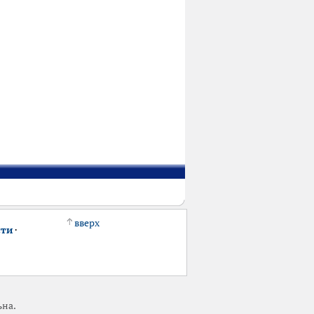
вверх
сти
·
ьна.