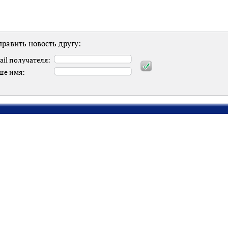
равить новость другу:
ail получателя:
ше имя: