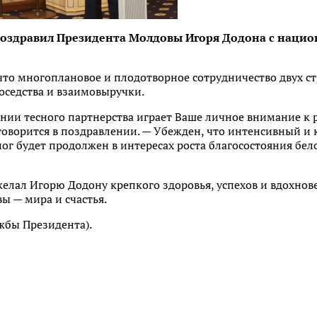
оздравил Президента Молдовы Игоря Додона с наци
что многоплановое и плодотворное сотрудничество двух с
оседства и взаимовыручки.
нии тесного партнерства играет Ваше личное внимание к 
говорится в поздравлении. — Убежден, что интенсивный и
г будет продолжен в интересах роста благосостояния бел
лал Игорю Додону крепкого здоровья, успехов и вдохнове
ы — мира и счастья.
жбы Президента).