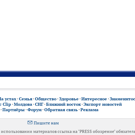
На устах
·
Семья
·
Общество
·
Здоровье
·
Интересное
·
Знаменито
 Clip
·
Молдова
·
СНГ
·
Ближний восток
·
Экспорт новостей
·
Партнёры
·
Форум
·
Обратная связь
·
Реклама
Пишите нам
использовании материалов ссылка на "PRESS обозрение" обязател