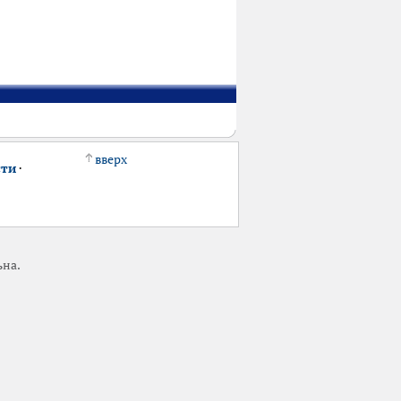
вверх
сти
·
ьна.