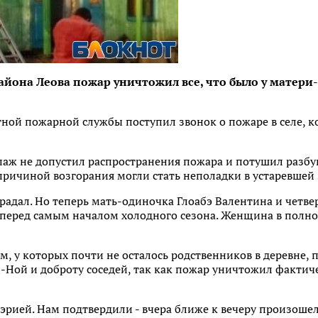
айона Леова пожар уничтожил все, что было у матер
тной пожарной службы поступил звонок о пожаре в селе, ко
аж не допустил распространения пожара и потушил разбу
причиной возгорания могли стать неполадки в устаревшей
традал. Но теперь мать-одиночка Глоабэ Валентина и четвер
 перед самым началом холодного сезона. Женщина в полн
м, у которых почти не осталось родственников в деревне,
Ной и доброту соседей, так как пожар уничтожил фактиче
мэрией. Нам подтвердили - вчера ближе к вечеру произоше