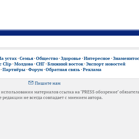
На устах
·
Семья
·
Общество
·
Здоровье
·
Интересное
·
Знаменито
 Clip
·
Молдова
·
СНГ
·
Ближний восток
·
Экспорт новостей
·
Партнёры
·
Форум
·
Обратная связь
·
Реклама
Пишите нам
использовании материалов ссылка на "PRESS обозрение" обязател
 редакции не всегда совпадает с мнением автора.