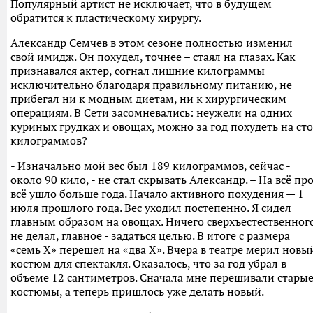
Популярный артист не исключает, что в будущем
обратится к пластическому хирургу.
Александр Семчев в этом сезоне полностью изменил
свой имидж. Он похудел, точнее – стаял на глазах. Как
признавался актер, согнал лишние килограммы
исключительно благодаря правильному питанию, не
прибегал ни к модным диетам, ни к хирургическим
операциям. В Сети засомневались: неужели на одних
куриных грудках и овощах, можно за год похудеть на сто
килограммов?
- Изначально мой вес был 189 килограммов, сейчас -
около 90 кило, - не стал скрывать Александр. – На всё пр
всё ушло больше года. Начало активного похудения — 1
июля прошлого года. Вес уходил постепенно. Я сидел
главным образом на овощах. Ничего сверхъестественног
не делал, главное - задаться целью. В итоге с размера
«семь Х» перешел на «два Х». Вчера в театре мерил новы
костюм для спектакля. Оказалось, что за год убрал в
объеме 12 сантиметров. Сначала мне перешивали стары
костюмы, а теперь пришлось уже делать новый.