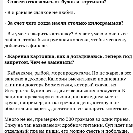
- Совсем отказались от булок и тортиков?
- Я и раньше сладкое не любил.
- За счет чего тогда наели столько килограммов?
- Вы умеете жарить картошку? А я вот умею и очень ее
люблю, чтобы была румяная корочка, чтобы чесночку
добавить в финале.
- Жареная картошка, как я догадываюсь, теперь под
запретом. Чем ее заменили?
- Кабачками, рыбой, морепродуктами. Но не жарю, а все
запекаю в духовке. Калории высчитываю по дневнику
клиники доктора Борменталя, который скачал из
Интернета. Купил весы для взвешивания продуктов. В
рационе превалируют овощи, на последнем месте —
крупа, например, ложка гречки в день, которую не
обязательно варить, достаточно ее запарить кипятком.
Много не ем, примерно по 300 граммов за один прием.
Сижу на так называемом дробном питании. Суп идет ка
отдельный прием пищи, его можно съесть и побольше.