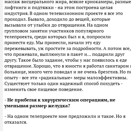
массаж висцерального жира, всякие криокамеры, разные
лифтинги и подтяжки - на этом построена целая
индустрия. В одном телевизионном проекте я все это
проходил. Бывало, доходило до вещей, которые
вызывали от улыбки до отвращения. На одном
групповом занятии участников популярного
телепроекта, среди которых был и я, попросили
принести еду. Мы принесли, начали эту еду
пережевывать, уж простите за подробности. А потом все,
что прожевали, выплюнули в пакет и… подарили друг
другу. Такое было задание, чтобы у нас появилось к еде
отвращение. Хорошо, что в юности я работал санитаром 
больнице, много чего повидал и не очень брезглив. Но п
опыту - все эти «радикальные» меры малоэффективны.
Существует только один надежный способ похудеть -
изменить свое пищевое поведение.
- Не прибегая к хирургическим операциям, не
уменьшая размер желудка?
- На одном телепроекте мне предложили и такое. Но я
отказался.