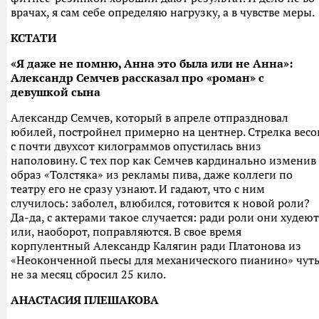
врачах, я сам себе определяю нагрузку, а в чувстве меры.
КСТАТИ
«Я даже не помню, Анна это была или не Анна»:
Александр Семчев рассказал про «роман» с
девушкой сына
Александр Семчев, который в апреле отпраздновал
юбилей, постройнел примерно на центнер. Стрелка весо
с почти двухсот килограммов опустилась вниз
наполовину. С тех пор как Семчев кардинально изменив
образ «Толстяка» из рекламы пива, даже коллеги по
театру его не сразу узнают. И гадают, что с ним
случилось: заболел, влюбился, готовится к новой роли?
Да-да, с актерами такое случается: ради роли они худеют
или, наоборот, поправляются. В свое время
корпулентный Александр Калягин ради Платонова из
«Неоконченной пьесы для механического пианино» чут
не за месяц сбросил 25 кило.
АНАСТАСИЯ ПЛЕШАКОВА