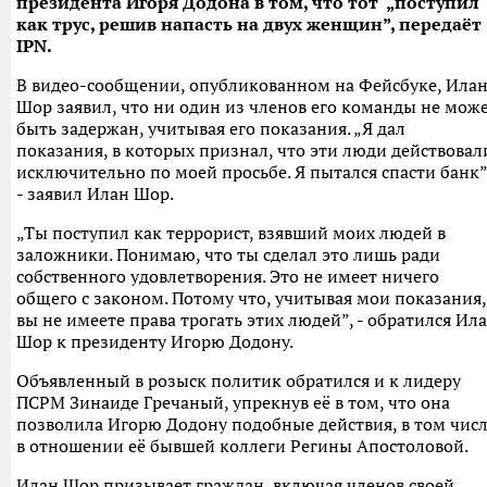
президента Игоря Додона в том, что тот „поступил
как трус, решив напасть на двух женщин”, передаёт
IPN.
В видео-сообщении, опубликованном на Фейсбуке, Ила
Шор заявил, что ни один из членов его команды не мож
быть задержан, учитывая его показания. „Я дал
показания, в которых признал, что эти люди действовал
исключительно по моей просьбе. Я пытался спасти банк”
- заявил Илан Шор.
„Ты поступил как террорист, взявший моих людей в
заложники. Понимаю, что ты сделал это лишь ради
собственного удовлетворения. Это не имеет ничего
общего с законом. Потому что, учитывая мои показания,
вы не имеете права трогать этих людей”, - обратился Ил
Шор к президенту Игорю Додону.
Объявленный в розыск политик обратился и к лидеру
ПСРМ Зинаиде Гречаный, упрекнув её в том, что она
позволила Игорю Додону подобные действия, в том чис
в отношении её бывшей коллеги Регины Апостоловой.
Илан Шор призывает граждан, включая членов своей