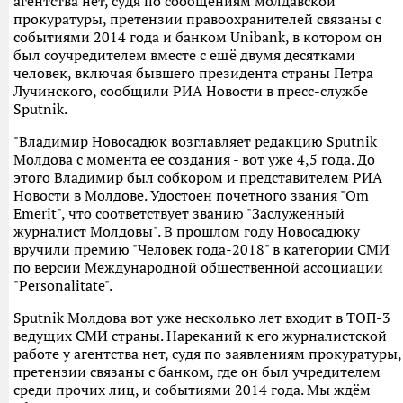
агентства нет, судя по сообщениям молдавской
прокуратуры, претензии правоохранителей связаны с
событиями 2014 года и банком Unibank, в котором он
был соучредителем вместе с ещё двумя десятками
человек, включая бывшего президента страны Петра
Лучинского, сообщили РИА Новости в пресс-службе
Sputnik.
"Владимир Новосадюк возглавляет редакцию Sputnik
Молдова с момента ее создания - вот уже 4,5 года. До
этого Владимир был собкором и представителем РИА
Новости в Молдове. Удостоен почетного звания "Om
Emerit", что соответствует званию "Заслуженный
журналист Молдовы". В прошлом году Новосадюку
вручили премию "Человек года-2018" в категории СМИ
по версии Международной общественной ассоциации
"Personalitate".
Sputnik Молдова вот уже несколько лет входит в ТОП-3
ведущих СМИ страны. Нареканий к его журналистской
работе у агентства нет, судя по заявлениям прокуратуры,
претензии связаны с банком, где он был учредителем
среди прочих лиц, и событиями 2014 года. Мы ждём