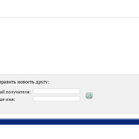
равить новость другу:
ail получателя:
ше имя: