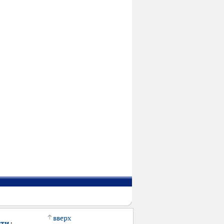
вверх
сти
·