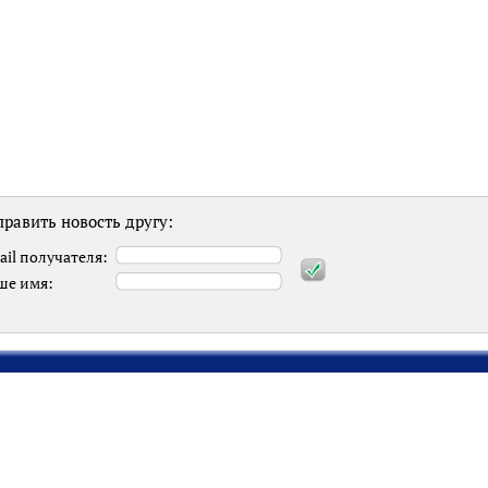
равить новость другу:
ail получателя:
ше имя: