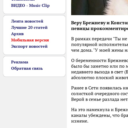
ВИДЕО - Music Clip
Лента новостей
Веру Брежневу и Конст
Лучшие 20 статей
певицы прокомментиров
Архив
В рамках передачи "Ты н
Мобильная версия
популярной исполнительни
Экспорт новостей
чем дома. "У моей жены 
О беременности Брежневой
Реклама
было бы заметно или по мн
Обратная связь
недавнего выхода в свет 
абсолютно плоский живот
Ранее в Сети появилась и
солисткой очередного сос
Верой в семье разлада нет
На это намекнула и Брежн
каналы убеждены, что бра
измене.