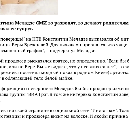
антина Меладзе СМИ то разводят, то делают родителя
ал ее супруг.
е поверишь!" на НТВ Константин Меладзе высказался об и
цы Веры Брежневой. Для начала он признался, что чаще в
насыщенный график", – подчеркнул Меладзе.
 продюсер высказался кратко, но определенно. "Если бы б
е, или по Вере. Вы же видите, что у нее живота нет", – о
(Брежнева посетила модный показ в родном Киеве) артист
 в облегающей тело белой майке.
нформация о неверности Меладзе. Якобы продюсер изменил
тава группы "ВИА Гра". В том же интервью Константин заве
.
ева на своей странице в социальной сети "Инстаграм". То
к певицы и продюсера висит на волоске. И якобы причина