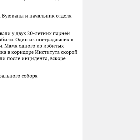
а Буюканы и начальник отдела
вали у двух 20-летних парней
збили. Один из пострадавших в
и. Мама одного из избитых
ика в коридоре Института скорой
ли после инцидента, вскоре
рального собора —