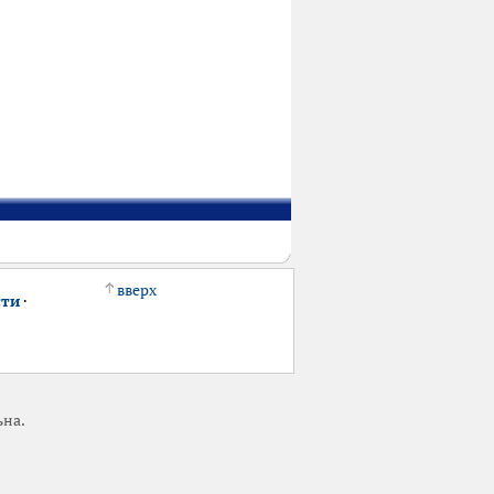
вверх
сти
·
ьна.