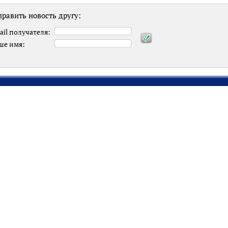
равить новость другу:
ail получателя:
ше имя: