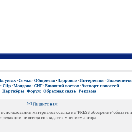
На устах
·
Семья
·
Общество
·
Здоровье
·
Интересное
·
Знаменито
 Clip
·
Молдова
·
СНГ
·
Ближний восток
·
Экспорт новостей
·
Партнёры
·
Форум
·
Обратная связь
·
Реклама
Пишите нам
использовании материалов ссылка на "PRESS обозрение" обязател
 редакции не всегда совпадает с мнением автора.