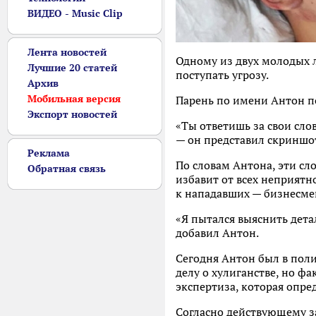
ВИДЕО - Music Clip
Лента новостей
Одному из двух молодых л
Лучшие 20 статей
поступать угрозу.
Архив
Мобильная версия
Парень по имени Антон п
Экспорт новостей
«Ты ответишь за свои сло
— он представил скриншот
Реклама
По словам Антона, эти сл
Обратная связь
избавит от всех неприятн
к нападавших — бизнесмен
«Я пытался выяснить дета
добавил Антон.
Сегодня Антон был в поли
делу о хулиганстве, но ф
экспертиза, которая опр
Согласно действующему за