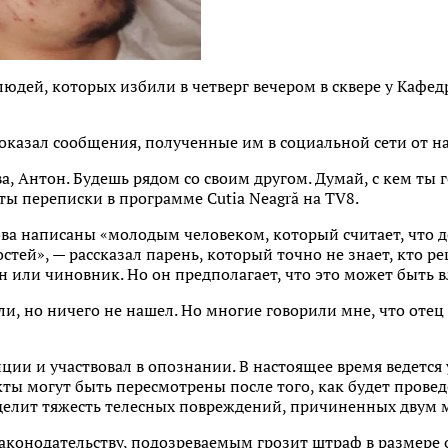
юдей, которых избили в четверг вечером в сквере у Кафед
оказал сообщения, полученные им в социальной сети от н
ва, Антон. Будешь рядом со своим другом. Думай, с кем ты 
ы переписки в программе Cutia Neagră на TV8.
ова написаны «молодым человеком, который считает, что де
остей», — рассказал парень, который точно не знает, кто 
 или чиновник. Но он предполагает, что это может быть 
ли, но ничего не нашел. Но многие говорили мне, что отец 
ции и участвовал в опознании. В настоящее время ведется
акты могут быть пересмотрены после того, как будет пров
еделит тяжесть телесных повреждений, причиненных двум
конодательству, подозреваемым грозит штраф в размере от