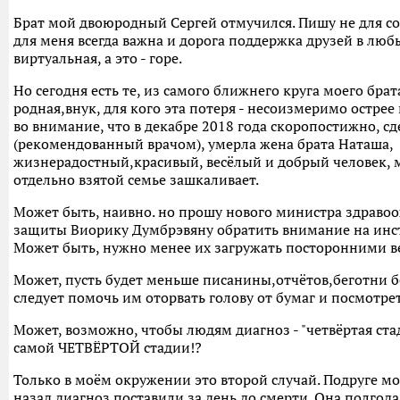
Брат мой двоюродный Сергей отмучился. Пишу не для со
для меня всегда важна и дорога поддержка друзей в любы
виртуальная, а это - горе.
Но сегодня есть те, из самого ближнего круга моего брата
родная,внук, для кого эта потеря - несоизмеримо острее 
во внимание, что в декабре 2018 года скоропостижно, сд
(рекомендованный врачом), умерла жена брата Наташа,
жизнерадостный,красивый, весёлый и добрый человек, 
отдельно взятой семье зашкаливает.
Может быть, наивно. но прошу нового министра здраво
защиты Виорику Думбрэвяну обратить внимание на инст
Может быть, нужно менее их загружать посторонними 
Может, пусть будет меньше писанины,отчётов,беготни б
следует помочь им оторвать голову от бумаг и посмотре
Может, возможно, чтобы людям диагноз - "четвёртая стад
самой ЧЕТВЁРТОЙ стадии!?
Только в моём окружении это второй случай. Подруге м
назад диагноз поставили за день до смерти. Она полгода