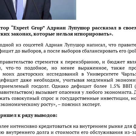
ор “Expert Grup” Адриан Лупушор рассказал в свое
ких законах, которые нельзя игнорировать».
 одной из соцсетей Адриан Лупушор написал, что правите
ит до выборов, а после выборов сбалансировать его (politi
правительство стремится к переизбранию, и бюджет явл
и, что-то подобное, но менее выраженное, также пр
моих докторских исследований в Университете Чарльз
ефицит даже необходим, учитывая медленный экономич
риемлемый госдолг. Однако дефицит более 1.5% ВВП (
вительством) вызывает опасения у любого экономиста. Д
жать совокупный спрос и государственные инвестиции, н
 экономическому росту», – пояснил эксперт.
пришел к ряду выводов:
более интенсивно кредитоваться на внутреннем рынке для
ию внутреннего долга и стоимости его обслуживания из-