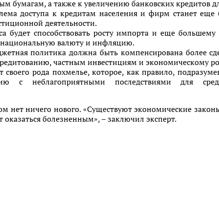
ым бумагам, а также к увеличению банковских кредитов д
лема доступа к кредитам населения и фирм станет еще 
стиционной деятельности.
оса будет способствовать росту импорта и еще большему 
 национальную валюту и инфляцию.
юджетная политика должна быть компенсирована более с
 кредитованию, частным инвестициям и экономическому ро
т своего рода похмелье, которое, как правило, подразуме
ию с неблагоприятными последствиями для средн
том нет ничего нового. «Существуют экономические закон
 оказаться болезненным», – заключил эксперт.