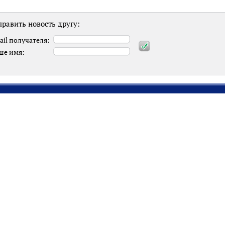
равить новость другу:
ail получателя:
ше имя: