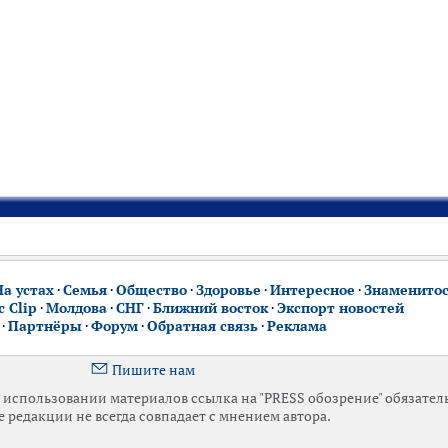
На устах
·
Семья
·
Общество
·
Здоровье
·
Интересное
·
Знаменито
 Clip
·
Молдова
·
СНГ
·
Ближний восток
·
Экспорт новостей
·
Партнёры
·
Форум
·
Обратная связь
·
Реклама
Пишите нам
использовании материалов ссылка на "PRESS обозрение" обязател
 редакции не всегда совпадает с мнением автора.