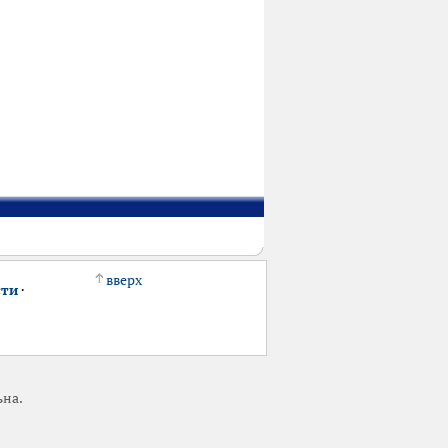
вверх
сти
·
ьна.