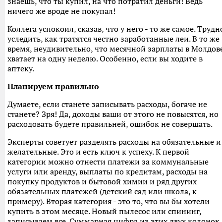
знаешь, что ты купил, на что потратил деньги! Ведь
ничего же вроде не покупал!
Коллега успокоил, сказав, что у него - то же самое. Трудн
уследить, как тратятся честно заработанные леи. В то же
время, неудивительно, что месячной зарплаты в Молдов
хватает на одну неделю. Особенно, если вы ходите в
аптеку.
Планируем правильно
Думаете, если станете записывать расходы, богаче не
станете? Зря! Да, доходы ваши от этого не повысятся, но
расходовать будете правильней, ошибок не совершать.
Эксперты советует разделять расходы на обязательные и
желательные. Это и есть ключ к успеху. К первой
категории можно отнести платежи за коммунальные
услуги или аренду, выплаты по кредитам, расходы на
покупку продуктов и бытовой химии и ряд других
обязательных платежей (детский сад или школа, к
примеру). Вторая категория - это то, что вы бы хотели
купить в этом месяце. Новый пылесос или спининг,
записываем все. Суммарная цифра из этих двух колонок