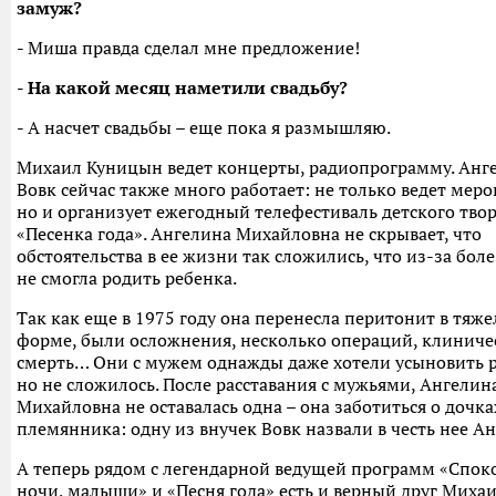
замуж?
- Миша правда сделал мне предложение!
- На какой месяц наметили свадьбу?
- А насчет свадьбы – еще пока я размышляю.
Михаил Куницын ведет концерты, радиопрограмму. Анг
Вовк сейчас также много работает: не только ведет меро
но и организует ежегодный телефестиваль детского твор
«Песенка года». Ангелина Михайловна не скрывает, что
обстоятельства в ее жизни так сложились, что из-за бол
не смогла родить ребенка.
Так как еще в 1975 году она перенесла перитонит в тяж
форме, были осложнения, несколько операций, клиниче
смерть… Они с мужем однажды даже хотели усыновить р
но не сложилось. После расставания с мужьями, Ангелин
Михайловна не оставалась одна – она заботиться о дочка
племянника: одну из внучек Вовк назвали в честь нее А
А теперь рядом с легендарной ведущей программ «Спо
ночи, малыши» и «Песня года» есть и верный друг Михаи