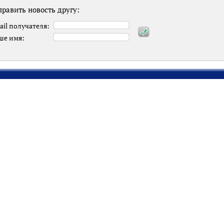
равить новость другу:
ail получателя:
ше имя: