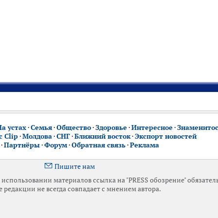
На устах
·
Семья
·
Общество
·
Здоровье
·
Интересное
·
Знаменито
 Clip
·
Молдова
·
СНГ
·
Ближний восток
·
Экспорт новостей
·
Партнёры
·
Форум
·
Обратная связь
·
Реклама
Пишите нам
использовании материалов ссылка на "PRESS обозрение" обязател
 редакции не всегда совпадает с мнением автора.