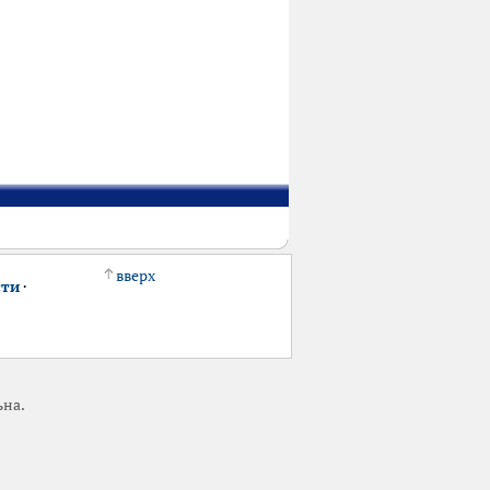
вверх
сти
·
ьна.