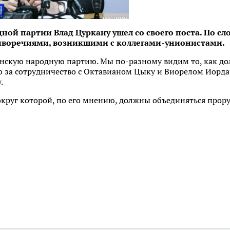
ой партии Влад Цуркану ушел со своего поста. По сло
тиворечиями, возникшими с коллегами-унионистами.
нскую народную партию. Мы по-разному видим то, как до
ю за сотрудничество с Октавианом Цыку и Виорелом Иордач
.
округ которой, по его мнению, должны объединяться прор