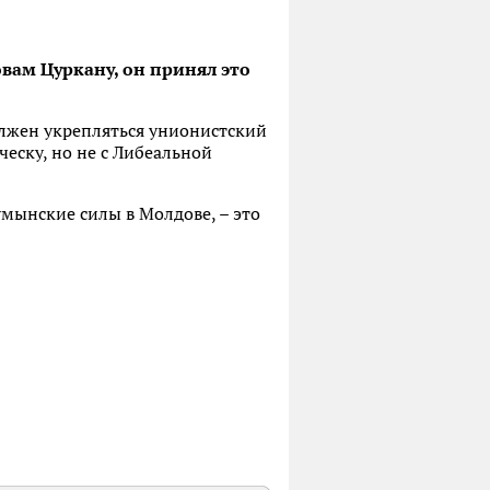
вам Цуркану, он принял это
лжен укрепляться унионистский
еску, но не с Либеальной
умынские силы в Молдове, – это