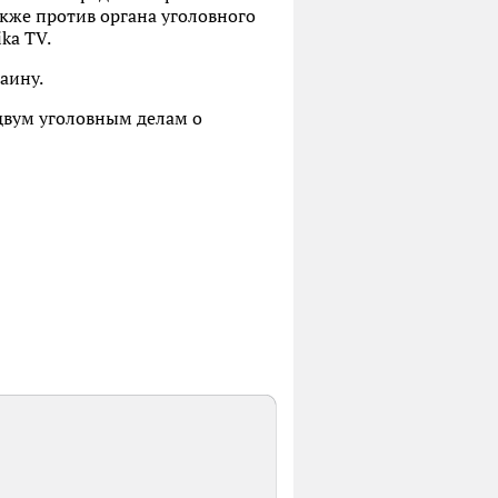
кже против органа уголовного
ka TV.
аину.
 двум уголовным делам о