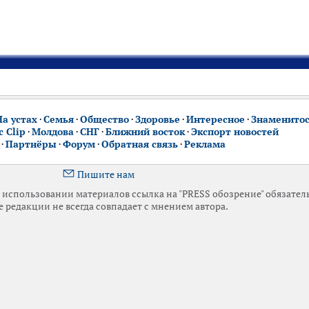
На устах
·
Семья
·
Общество
·
Здоровье
·
Интересное
·
Знаменито
 Clip
·
Молдова
·
СНГ
·
Ближний восток
·
Экспорт новостей
·
Партнёры
·
Форум
·
Обратная связь
·
Реклама
Пишите нам
использовании материалов ссылка на "PRESS обозрение" обязател
 редакции не всегда совпадает с мнением автора.