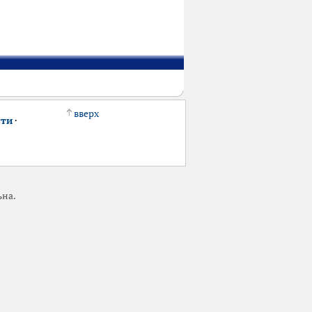
вверх
сти
·
ьна.