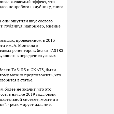
твовал желаемый эффект, что
идео попробовал клубнику, снова
и они ощутили вкус соевого
нт, публикуя, например, мнение
а мышах, проведенном в 2013
ти им. А. Монелла в
совых рецепторов: белка TAS1R3
твующего в передаче вкусовых
белки TAS1R3 и GNAT3, были
этому можно предположить, что
ворится в статье.
м более не значит, что это
сов, в начале 2019 года были
ыхательной системе, мозге и в
ов", - резюмирует издание.