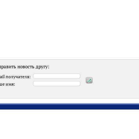
равить новость другу:
ail получателя:
ше имя: