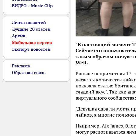
ВИДЕО - Music Clip
Лента новостей
Лучшие 20 статей
Архив
Мобильная версия
"В настоящий момент T
Экспорт новостей
Сейчас его пользователи
таким образом почувство
Welt.
Реклама
Обратная связь
Раньше неприметная 17-ле
касается количества лайко
показала статью британск
сладкий вкус". Так как а
виртуального сообщества: 
"Девушка едва ли могла п
лайков, а многие пользов
Например, Alx James, бло
могут распознаваться яичк