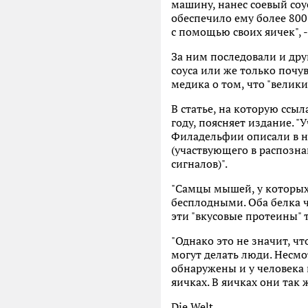
машину, нанес соевый соу
обеспечило ему более 800
с помощью своих яичек", -
За ним последовали и дру
соуса или же только почу
медика о том, что "велики
В статье, на которую ссы
году, поясняет издание. 
Филадельфии описали в н
(участвующего в распозна
сигналов)".
"Самцы мышей, у которых
бесплодными. Оба белка ч
эти "вкусовые протеины" т
"Однако это не значит, чт
могут делать люди. Несмо
обнаружены и у человека 
яичках. В яичках они так 
Die Welt