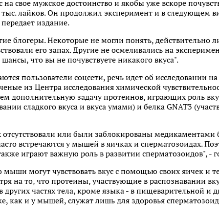
с на свое мужское достоинство и якобы уже вскоре почувс
 тыс. лайков. Он продолжил эксперимент и в следующем в
 передает издание.
гие блогеры. Некоторые не могли понять, действительно л
вствовали его запах. Другие не осмеливались на экспериме
 шансы, что вы не почувствуете никакого вкуса".
лаются пользователи соцсети, речь идет об исследовании н
"Ученые из Центра исследования химической чувствительнос
ем дополнительную задачу протеинов, играющих роль вку
вании сладкого вкуса и вкуса умами) и белка GNAT3 (учас
 отсутствовали или были заблокированы медикаментами 
асто встречаются у мышей в яичках и сперматозоидах. По
акже играют важную роль в развитии сперматозоидов", - го
о мыши могут чувствовать вкус с помощью своих яичек и те
тря на то, что протеины, участвующие в распознавании вку
в других частях тела, кроме языка - в пищеварительной и д
же, как и у мышей, служат лишь для здоровья сперматозоид