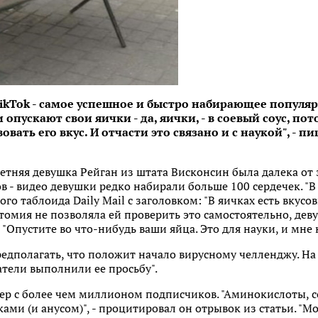
ikTok - самое успешное и быстро набирающее популя
 опускают свои яички - да, яички, - в соевый соус, по
вать его вкус. И отчасти это связано и с наукой", - 
тняя девушка Рейган из штата Висконсин была далека от з
в - видео девушки редко набирали больше 100 сердечек. "В
ого таблоида Daily Mail с заголовком: "В яичках есть вку
натомия не позволяла ей проверить это самостоятельно, де
"Опустите во что-нибудь ваши яйца. Это для науки, и мне 
редполагать, что положит начало вирусному челленджу. На 
атели выполнили ее просьбу".
гер с более чем миллионом подписчиков. "Аминокислоты, с
ами (и анусом)", - процитировал он отрывок из статьи. "М