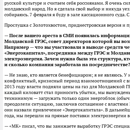
русской культуре и считаем себя россиянами. Я очень 
молдавский народ. Но я сделала свой выбор и никуда уез
собираюсь. 7 февраля я буду в зале кассационного суда. 
Прослушка с Золотохвостом, приднестровская версия и п
— После вашего ареста в СМИ появилась информаци
Молдавской ГРЭС, совет директоров которой вы возг
Например — что вы участвовали в выводе средств 
«Энергокапитал», посредника между ГРЭС и Молдави
электроэнергия. Зачем нужна была эта структура, к
и сколько компания заработала на посредничестве
— Не знаю, кто является бенефициаром; я не являюсь. У 
конфликтный, кризисный период взаимоотношений с вл
2013 году власти подняли цены на газ для Молдавской Г
каждый киловатт стал приносить убытки, мы вынужден
техминимум — загружать только один энергоблок (обыч
преодолели ситуацию, заключив соглашение с властями 
они назвали привлечение «Энергокапитала». В дальнейш
года, мы перешли на прямые поставки электроэнергии 
— «МК» писал, что вы занижаете выработку ГРЭС специа