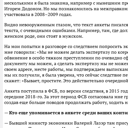
несколькими я была знакома, например с нынешним пр
Игорем Додоном. Но мы познакомились на межправкоми
участвовала в 2008–2009 годах.
Видно невооруженным глазом, что текст анкеты писался
текста, с очевидными ошибками. Например, там, где дол
женском роде, они стоят в мужском.
На мои попытки в разговоре со следствием попросить э
мне говорили: «Мы не можем делать экспертизу по ксер
обвинение в особо тяжком преступлении по очевидно 
документу мы можем, а сделать экспертизу мы не можем.
своем адресе, месте работы, мы подтверждаем выписками
мы их получили, я была уверена, что сейчас следствие п
скажет: «Бывает, простите. Это действительно очередно
Анкета поступила в ФСБ, по версии следствия, в 2015 год
середине 2018-го. За этот период ФСБ согласовала мне гр
создав еще больше поводов продолжать работу, ходить н
— Кто еще упоминается в анкете среди ваших конта
— Бывший министр экономики Валерий Лазэр там прису