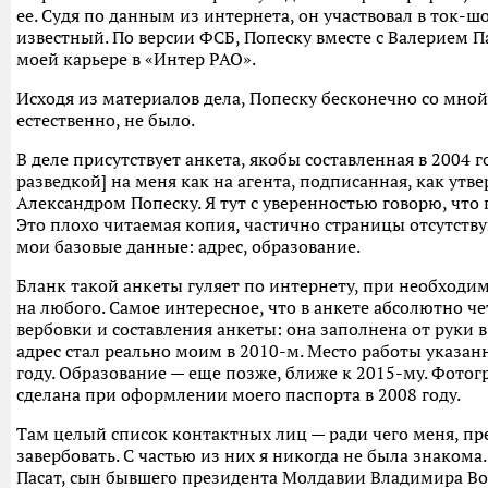
ее. Судя по данным из интернета, он участвовал в ток-ш
известный. По версии ФСБ, Попеску вместе с Валерием П
моей карьере в «Интер РАО».
Исходя из материалов дела, Попеску бесконечно со мной
естественно, не было.
В деле присутствует анкета, якобы составленная в 2004 
разведкой] на меня как на агента, подписанная, как ут
Александром Попеску. Я тут с уверенностью говорю, что
Это плохо читаемая копия, частично страницы отсутствуют
мои базовые данные: адрес, образование.
Бланк такой анкеты гуляет по интернету, при необходи
на любого. Самое интересное, что в анкете абсолютно че
вербовки и составления анкеты: она заполнена от руки в
адрес стал реально моим в 2010-м. Место работы указан
году. Образование — еще позже, ближе к 2015-му. Фотог
сделана при оформлении моего паспорта в 2008 году.
Там целый список контактных лиц — ради чего меня, п
завербовать. С частью из них я никогда не была знакома
Пасат, сын бывшего президента Молдавии Владимира Вор