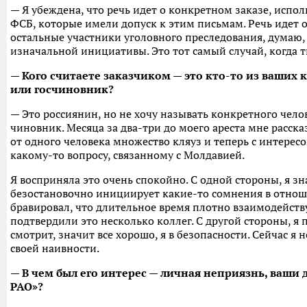
— Я убеждена, что речь идет о конкретном заказе, исп
ФСБ, которые имели допуск к этим письмам. Речь идет о
остальные участники уголовного преследования, думаю, 
изначальной инициативы. Это тот самый случай, когда т
— Кого считаете заказчиком — это кто-то из ваших 
или госчиновник?
— Это россиянин, но не хочу называть конкретного челов
чиновник. Месяца за два-три до моего ареста мне расск
от одного человека множество кляуз и теперь с интерес
какому-то вопросу, связанному с Молдавией.
Я восприняла это очень спокойно. С одной стороны, я зна
безостановочно инициирует какие-то сомнения в отнош
бравировал, что длительное время плотно взаимодейств
подтвердили это несколько коллег. С другой стороны, я 
смотрит, значит все хорошо, я в безопасности. Сейчас я 
своей наивности.
— В чем был его интерес — личная неприязнь, ваши 
РАО»?