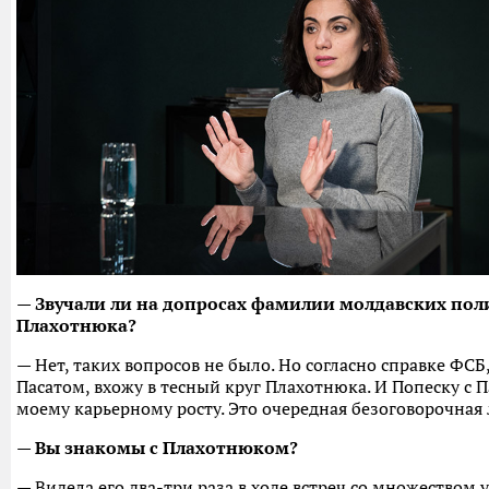
— Звучали ли на допросах фамилии молдавских поли
Плахотнюка?
— Нет, таких вопросов не было. Но согласно справке ФСБ, 
Пасатом, вхожу в тесный круг Плахотнюка. И Попеску с 
моему карьерному росту. Это очередная безоговорочная 
— Вы знакомы с Плахотнюком?
— Видела его два-три раза в ходе встреч со множеством 