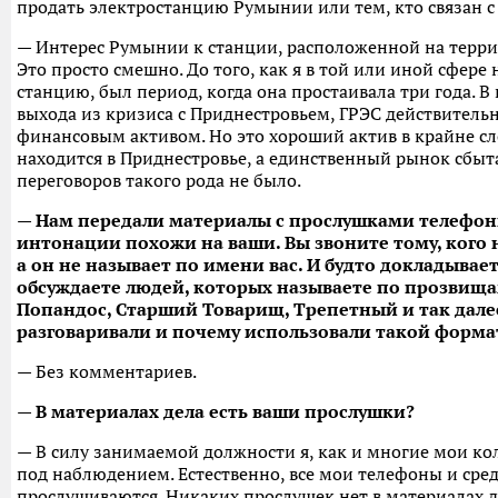
продать электростанцию Румынии или тем, кто связан с 
— Интерес Румынии к станции, расположенной на терр
Это просто смешно. До того, как я в той или иной сфере
станцию, был период, когда она простаивала три года. В
выхода из кризиса с Приднестровьем, ГРЭС действитель
финансовым активом. Но это хороший актив в крайне с
находится в Приднестровье, а единственный рынок сбыт
переговоров такого рода не было.
— Нам передали материалы с прослушками телефонн
интонации похожи на ваши. Вы звоните тому, кого 
а он не называет по имени вас. И будто докладывает
обсуждаете людей, которых называете по прозвищам
Попандос, Старший Товарищ, Трепетный и так далее
разговаривали и почему использовали такой форма
— Без комментариев.
— В материалах дела есть ваши прослушки?
— В силу занимаемой должности я, как и многие мои кол
под наблюдением. Естественно, все мои телефоны и сред
прослушиваются. Никаких прослушек нет в материалах д