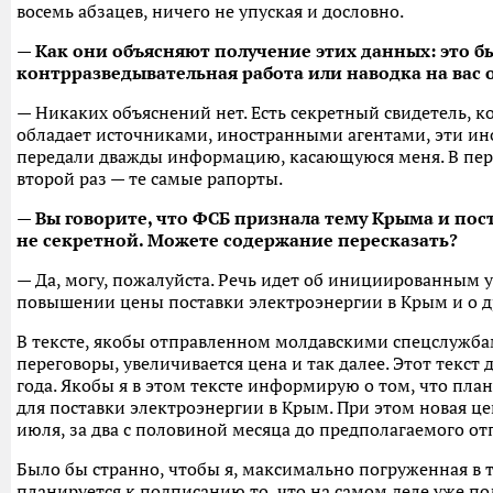
восемь абзацев, ничего не упуская и дословно.
— Как они объясняют получение этих данных: это б
контрразведывательная работа или наводка на вас о
— Никаких объяснений нет. Есть секретный свидетель, к
обладает источниками, иностранными агентами, эти ин
передали дважды информацию, касающуюся меня. В перв
второй раз — те самые рапорты.
— Вы говорите, что ФСБ признала тему Крыма и пос
не секретной. Можете содержание пересказать?
— Да, могу, пожалуйста. Речь идет об инициированным 
повышении цены поставки электроэнергии в Крым и о др
В тексте, якобы отправленном молдавскими спецслужбам
переговоры, увеличивается цена и так далее. Этот текст 
года. Якобы я в этом тексте информирую о том, что пл
для поставки электроэнергии в Крым. При этом новая ц
июля, за два с половиной месяца до предполагаемого о
Было бы странно, чтобы я, максимально погруженная в т
планируется к подписанию то, что на самом деле уже под