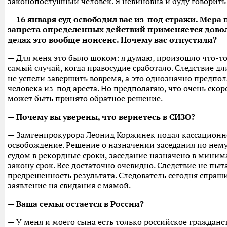
законопослушный человек. Я невиновна и буду говорить 
— 16 января суд освободил вас из-под стражи. Мера 
запрета определенных действий применяется доволь
делах это вообще нонсенс. Почему вас отпустили?
— Для меня это было шоком: я думаю, произошло что-то
самый случай, когда правосудие сработало. Следствие дли
не успели завершить вовремя, а это однозначно предпо
человека из-под ареста. Но предполагаю, что очень ско
может быть принято обратное решение.
— Почему вы уверены, что вернетесь в СИЗО?
— Замгенпрокурора Леонид Коржинек подал кассационн
освобождение. Решение о назначении заседания по нем
судом в рекордные сроки, заседание назначено в мини
закону срок. Все достаточно очевидно. Следствие не пыт
предрешенность результата. Следователь сегодня спрашив
заявление на свидания с мамой.
— Ваша семья остается в России?
— У меня и моего сына есть только российское гражданс