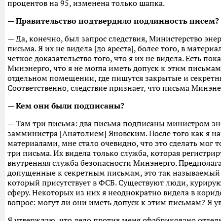
процентов на 95, изменена только шапка.
— Правительство подтвердило подлинность писем?
— Да, конечно, был запрос следствия, Министерство эне
письма. Я их не видела [до ареста], более того, в матери
четкое доказательство того, что я их не видела. Есть по
Минэнерго, что я не могла иметь допуск к этим письмам
отдельном помещении, где пишутся закрытые и секретн
Соответственно, следствие признает, что письма Минэнер
— Кем они были подписаны?
— Там три письма: два письма подписаны министром эн
замминистра [Анатолием] Яновским. После того как я н
материалами, мне стало очевидно, что это сделать мог то
три письма. Их видела только служба, которая регистрир
внутренняя служба безопасности Минэнерго. Предполагаю
допущенные к секретным письмам, это так называемый 
который присутствует в ФСБ. Существуют люди, куриру
сферу. Некоторых из них я неоднократно видела в корид
вопрос: могут ли они иметь допуск к этим письмам? Я ув
Я утверждаю, что дело против меня сфабриковано отде