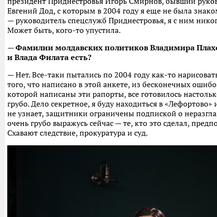
президент Приднестровья Игорь Смирнов, бывший руко
Евгений Дод, с которым в 2004 году я еще не была зна
— руководитель спецслужб Приднестровья, я с ним никог
Может быть, кого-то упустила.
— Фамилии молдавских политиков Владимира Плахо
и Влада Филата есть?
— Нет. Все-таки пытались по 2004 году как-то нарисовать
того, что написано в этой анкете, из бесконечных ошибо
которой написаны эти рапорты, все готовилось настольк
грубо. Дело секретное, я буду находиться в «Лефортово» 
не узнает, защитники ограничены подпиской о неразгл
очень грубо выражусь сейчас — те, кто это сделал, предпо
Схавают следствие, прокуратура и суд.