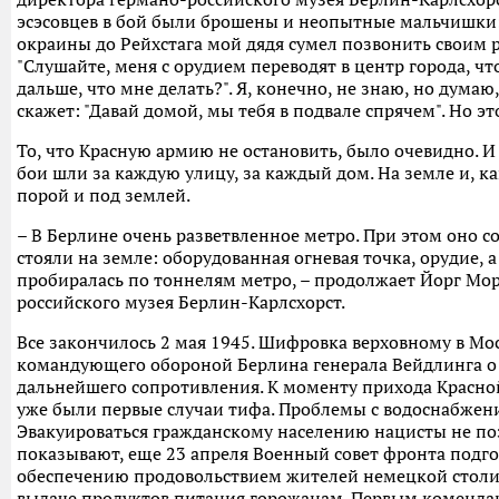
эсэсовцев в бой были брошены и неопытные мальчишки:
окраины до Рейхстага мой дядя сумел позвонить своим 
"Слушайте, меня с орудием переводят в центр города, чт
дальше, что мне делать?". Я, конечно, не знаю, но думаю,
скажет: "Давай домой, мы тебя в подвале спрячем". Но это
То, что Красную армию не остановить, было очевидно. И
бои шли за каждую улицу, за каждый дом. На земле и, ка
порой и под землей.
– В Берлине очень разветвленное метро. При этом оно с
стояли на земле: оборудованная огневая точка, орудие, 
пробиралась по тоннелям метро, – продолжает Йорг Мор
российского музея Берлин-Карлсхорст.
Все закончилось 2 мая 1945. Шифровка верховному в Мос
командующего обороной Берлина генерала Вейдлинга о
дальнейшего сопротивления. К моменту прихода Красно
уже были первые случаи тифа. Проблемы с водоснабжени
Эвакуироваться гражданскому населению нацисты не п
показывают, еще 23 апреля Военный совет фронта подг
обеспечению продовольствием жителей немецкой столи
выдаче продуктов питания горожанам. Первым коменда