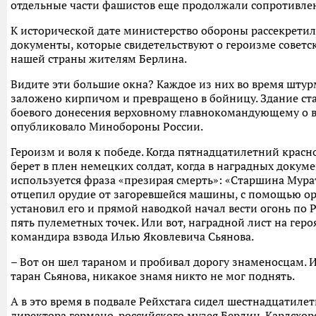
отдельные части фашистов еще продолжали сопротивлен
К исторической дате министерство обороны рассекрети
документы, которые свидетельствуют о героизме советс
нашей страны жителям Берлина.
Видите эти большие окна? Каждое из них во время шту
заложено кирпичом и превращено в бойницу. Здание ста
боевого донесения верховному главнокомандующему о в
опубликовало Минобороны России.
Героизм и воля к победе. Когда пятнадцатилетний крас
берет в плен немецких солдат, когда в наградных докум
используется фраза «презирая смерть»: «Старшина Мурат
отцепил орудие от загоревшейся машины, с помощью ор
установил его и прямой наводкой начал вести огонь по 
пять пулеметных точек. Или вот, наградной лист на геро
командира взвода Илью Яковлевича Сьянова.
– Вот он шел тараном и пробивал дорогу знаменосцам. И
таран Сьянова, никакое знамя никто не мог поднять.
А в это время в подвале Рейхстага сидел шестнадцатил
директора германо-российского музея Берлин-Карлсхор