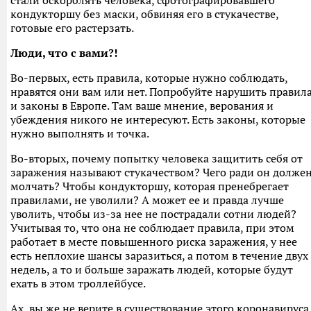
стали оскорблять человека, сфотографировавшего
кондукторшу без маски, обвиняя его в стукачестве,
готовые его растерзать.
Люди, что с вами?!
Во-первых, есть правила, которые нужно соблюдать,
нравятся они вам или нет. Попробуйте нарушить правил
и законы в Европе. Там ваше мнение, верования и
убеждения никого не интересуют. Есть законы, которые
нужно выполнять и точка.
Во-вторых, почему попытку человека защитить себя от
заражения называют стукачеством? Чего ради он долже
молчать? Чтобы кондукторшу, которая пренебрегает
правилами, не уволили? А может ее и правда лучше
уволить, чтобы из-за нее не пострадали сотни людей?
Учитывая то, что она не соблюдает правила, при этом
работает в месте повышенного риска заражения, у нее
есть неплохие шансы заразиться, а потом в течение двух
недель, а то и больше заражать людей, которые будут
ехать в этом троллейбусе.
Ах, вы же не верите в существование этого коронавируса.