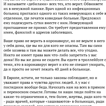
И называете «дебилами» всех тех, кто верит. Обвиняете
их в ненужной панике. Врач одной из инфекционных
больниц пригласил одного из таких неверующих к себе 
отделение, где лечатся ковидные больные. Предложил
ему подежурить сутки вместе с ним. Неверующий
приглашение не принял. Он требует предоставления ему
имен, фамилий и адресов заболевших.
Ваше право не верить в коронавирус, но не верьте в него
у себя дома, где вы ни для кого не опасны. Там вы сами
себе хозяева и там вы можете делать все, что угодно.
Никто не имеет права вам что-либо запретить у вас
дома! Но вы же дома не сидите. Вы едите в троллейбусе с
теми, кто в коронавирус верит и кто не спешит умирать,
да и просто не хочет лежать 40 дней в больнице.
В Европе, кстати, не только законы соблюдают, но и
уважают права и чувства других людей. А у нас с
последним вообще беда. Начихать нам на всех в прямом
и переносном смысле. Готовы ли наши люди пойти на
какие-то ограничения и, тем более, жертвы, ради кого-т
- ради врачей, которые «зашиваются» в больницах, ради