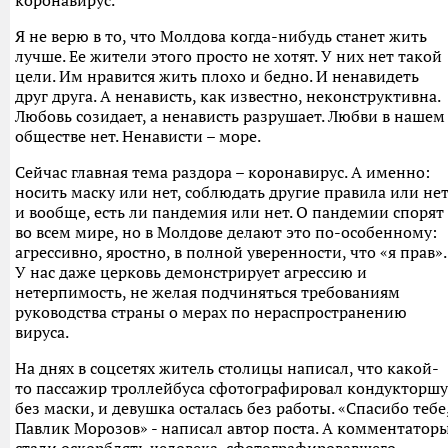
коронавирус.
Я не верю в то, что Молдова когда-нибудь станет жить
лучше. Ее жители этого просто не хотят. У них нет такой
цели. Им нравится жить плохо и бедно. И ненавидеть
друг друга. А ненависть, как известно, неконструктивна.
Любовь созидает, а ненависть разрушает. Любви в нашем
обществе нет. Ненависти – море.
Сейчас главная тема раздора – коронавирус. А именно:
носить маску или нет, соблюдать другие правила или не
и вообще, есть ли пандемия или нет. О пандемии спорят
во всем мире, но в Молдове делают это по-особенному:
агрессивно, яростно, в полной уверенности, что «я прав».
У нас даже церковь демонстрирует агрессию и
нетерпимость, не желая подчиняться требованиям
руководства страны о мерах по нераспространению
вируса.
На днях в соцсетях житель столицы написал, что какой-
то пассажир троллейбуса сфотографировал кондукторшу
без маски, и девушка осталась без работы. «Спасибо тебе
Павлик Морозов» - написал автор поста. А комментатор