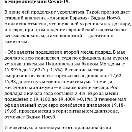
в мире эпидемии Сovid-19.
В июне лей продолжит укрепляться. Такой прогноз дает
старший аналитик «Альпари Евразия» Вадим Иосуб.
Аналитик отметил, что в мае лей укрепился и к доллару,
и к евро, при этом падение европейской валюты было
весьма скромным, а американской — достаточно
заметным.
- Обе валюты подешевели второй месяц подряд. В мае
доллар к лею подешевел, судя по официальным курсам,
устанавливаемым Национальным банком Молдовы, с
17,8976 до 17,6277 (-1,5%). В течение месяца
американская валюта торговалась в диапазоне 17,62-
17,98, достигнув месячного максимума 13 мая, а
месячного минимума — в самом конце месяца. Рост
доллара с начала года составил 2,4%. Евро за месяц
подешевел с 19,4180 до 19,4009 (-0,1%). В течение мая
официальный курс евро колебался в диапазоне 19,18-
19,65, проведя месяц в горизонтальном диапазоне, -
отмечает Вадим Иосуб.
И максимум, и минимум этого диапазона были