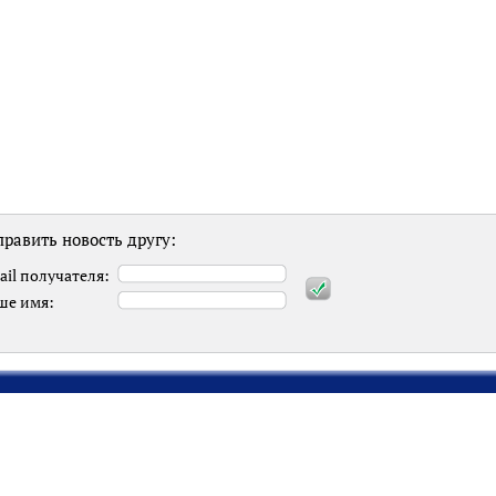
равить новость другу:
ail получателя:
ше имя: