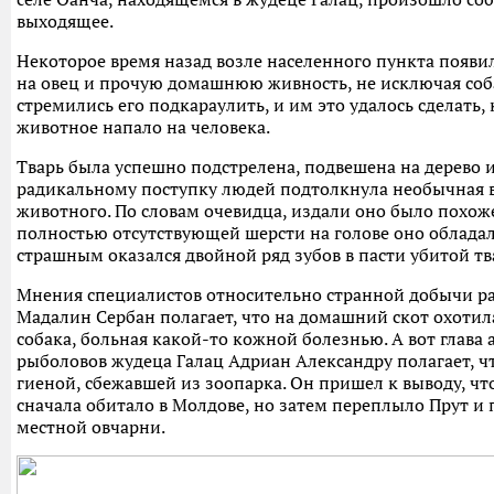
выходящее.
Некоторое время назад возле населенного пункта появ
на овец и прочую домашнюю живность, не исключая соб
стремились его подкараулить, и им это удалось сделать,
животное напало на человека.
Тварь была успешно подстрелена, подвешена на дерево и
радикальному поступку людей подтолкнула необычная 
животного. По словам очевидца, издали оно было похоже
полностью отсутствующей шерсти на голове оно облада
страшным оказался двойной ряд зубов в пасти убитой тв
Мнения специалистов относительно странной добычи ра
Мадалин Сербан полагает, что на домашний скот охотил
собака, больная какой-то кожной болезнью. А вот глава
рыболовов жудеца Галац Адриан Александру полагает, ч
гиеной, сбежавшей из зоопарка. Он пришел к выводу, чт
сначала обитало в Молдове, но затем переплыло Прут и 
местной овчарни.