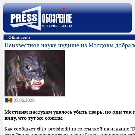
Общество
Неизвестное науке чудище из Молдовы добрал
05.06.2020
Местным пастухам удалось убить тварь, но они так
виду, что тут же сожгли.
Как сообщает chto-proishodit.ru со ссылкой на издание "D
селе Оанча, находящемся в жудеце Галац, произошло соб