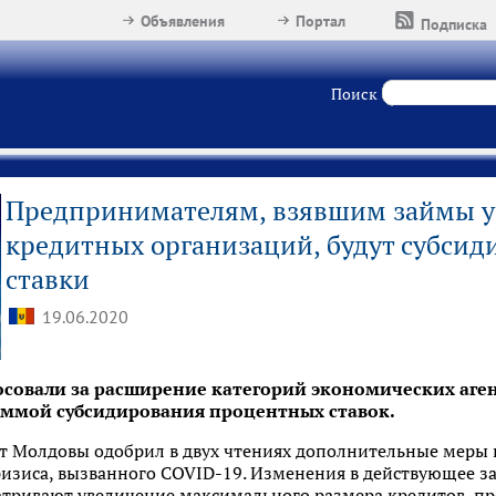
Объявления
Портал
Подписка
Поиск
Предпринимателям, взявшим займы у
кредитных организаций, будут субси
ставки
19.06.2020
совали за расширение категорий экономических аген
аммой субсидирования процентных ставок.
нт Молдовы одобрил в двух чтениях дополнительные меры 
ризиса, вызванного COVID-19. Изменения в действующее з
атривают увеличение максимального размера кредитов, п