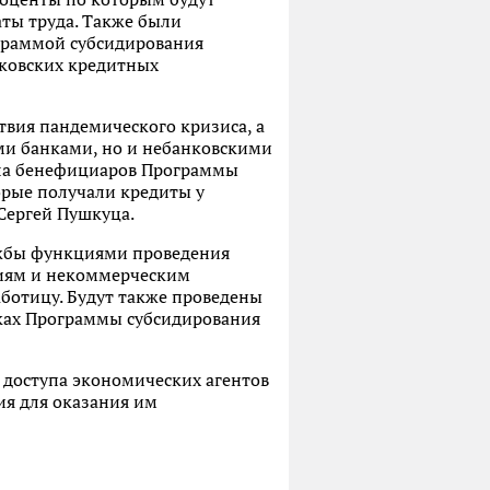
аты труда. Также были
ограммой субсидирования
нковских кредитных
твия пандемического кризиса, а
ими банками, но и небанковскими
ла бенефициаров Программы
орые получали кредиты у
Сергей Пушкуца.
ужбы функциями проведения
тиям и некоммерческим
ботицу. Будут также проведены
мках Программы субсидирования
доступа экономических агентов
ия для оказания им