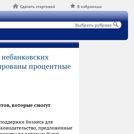
Сделать стартовой
В избранные
Выбрать рубрику
 небанковских
дированы процентные
тов, которые смогут
поддержки бизнеса для
аконодательство, предложенные
роценты по которым будут