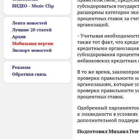
субсидироваться государс
ВИДЕО - Music Clip
расширены категории эко
процентных ставок за сче
Лента новостей
организаций.
Лучшие 20 статей
- Учитывая необходимост
Архив
также тот факт, что кред
Мобильная версия
кредитными организация
Экспорт новостей
субсидирования процентн
небанковских кредитных 
Реклама
В то же время, законопр
Обратная связь
проверки правильности н
организациям, которые у
проверки правильности у
процентных ставок.
Одобренный парламентом 
к ликвидности в условия
дополнительной поддержк
Подготовил Михаил Ге