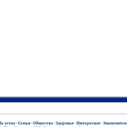
На устах
·
Семья
·
Общество
·
Здоровье
·
Интересное
·
Знаменито