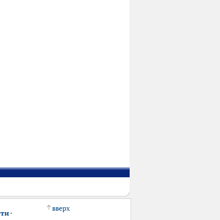
вверх
сти
·