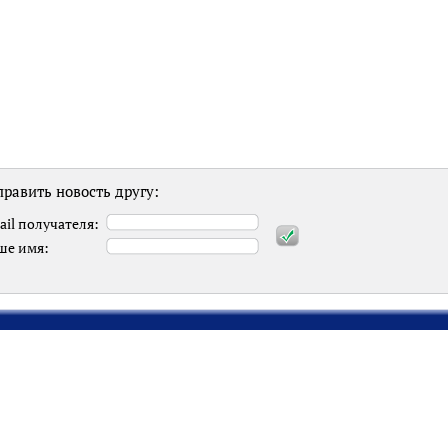
равить новость другу:
ail получателя:
ше имя: