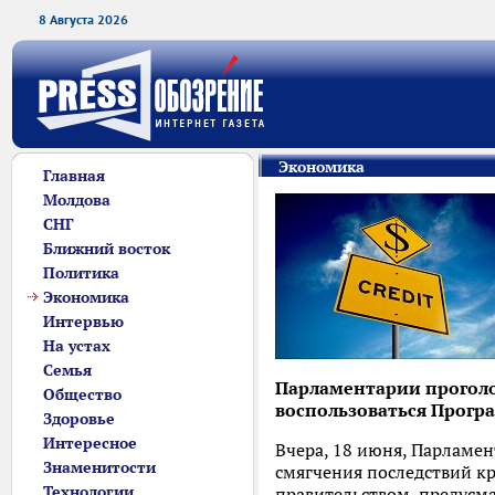
8 Августа 2026
Экономика
Главная
Молдова
СНГ
Ближний восток
Политика
Экономика
Интервью
На устах
Семья
Парламентарии проголо
Общество
воспользоваться Прогр
Здоровье
Интересное
Вчера, 18 июня, Парламе
Знаменитости
смягчения последствий к
Технологии
правительством, предусм