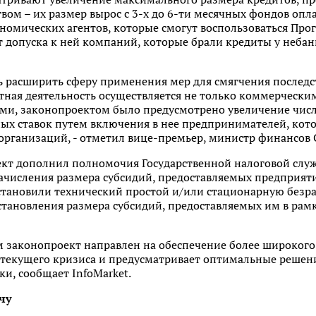
твом – их размер вырос с 3-х до 6-ти месячных фондов опл
номических агентов, которые смогут воспользоваться Пр
т допуска к ней компаний, которые брали кредиты у неба
ь расширить сферу применения мер для смягчения последс
итная деятельность осуществляется не только коммерческ
ми, законопроектом было предусмотрено увеличение чис
ых ставок путем включения в нее предпринимателей, кот
организаций, - отметил вице-премьер, министр финансов 
оект дополнил полномочия Государственной налоговой сл
ачисления размера субсидий, предоставляемых предприя
становили технический простой и/или стационарную безра
становления размера субсидий, предоставляемых им в ра
законопроект направлен на обеспечение более широкого 
х текущего кризиса и предусматривает оптимальные решен
и, сообщает InfoMarket.
нчу