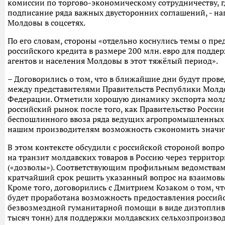
комиссии по торгово-экономическому сотрудничеству, г
подписание ряда важных двусторонних соглашений, - на
Молдовы в соцсетях.
По его словам, стороны «отдельно коснулись темы о пр
российского кредита в размере 200 млн. евро для подд
агентов и населения Молдовы в этот тяжёлый период».
– Договорились о том, что в ближайшие дни будут пров
между представителями Правительств Республики Молд
Федерации. Отметили хорошую динамику экспорта молд
российский рынок после того, как Правительство России
беспошлинного ввоза ряда ведущих агропромышленных т
нашим производителям возможность сэкономить значит
В этом контексте обсудили с российской стороной вопр
на транзит молдавских товаров в Россию через террит
(«дозволы»). Соответствующим профильным ведомствам
кратчайший срок решить указанный вопрос на взаимовы
Кроме того, договорились с Дмитрием Козаком о том, ч
будет проработана возможность предоставления россий
безвозмездной гуманитарной помощи в виде дизтоплива
тысяч тонн) для поддержки молдавских сельхозпроизво