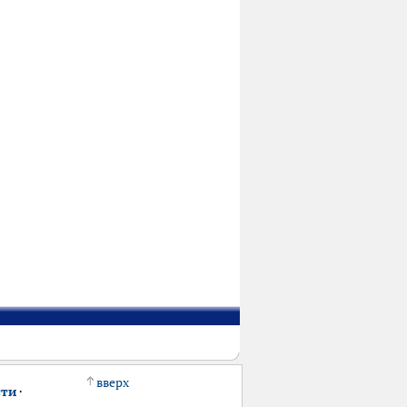
вверх
сти
·