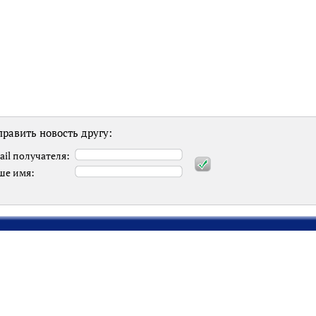
равить новость другу:
ail получателя:
ше имя: