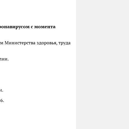
оронавирусом с момента
м Министерства здоровья, труда
лии.
и.
6.