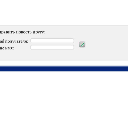
равить новость другу:
ail получателя:
ше имя: