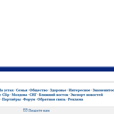
На устах
·
Семья
·
Общество
·
Здоровье
·
Интересное
·
Знаменито
 Clip
·
Молдова
·
СНГ
·
Ближний восток
·
Экспорт новостей
·
Партнёры
·
Форум
·
Обратная связь
·
Реклама
Пишите нам