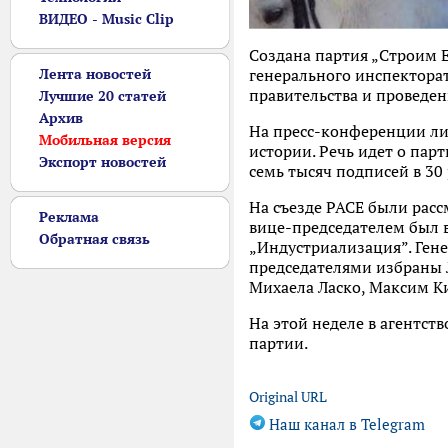
ВИДЕО - Music Clip
Создана партия „Cтроим Е
Лента новостей
генерального инспектора
правительства и проведе
Лучшие 20 статей
Архив
На пресс-конференции ли
Мобильная версия
истории. Речь идет о пар
Экспорт новостей
семь тысяч подписей в 30
На съезде PACE были рас
Реклама
вице-председателем был 
Обратная связь
„Индустриализация”. Гене
председателями избраны Л
Михаела Ласко, Максим Ки
На этой неделе в агентст
партии.
Original URL
Наш канал в Telegram