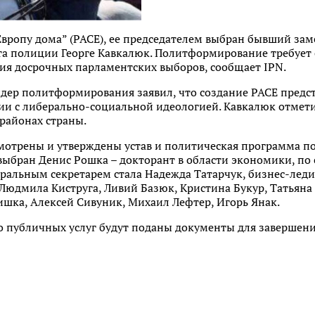
вропу дома” (PACE), ее председателем выбран бывший зам
та полиции Георге Кавкалюк. Политформирование требует
ния досрочных парламентских выборов, сообщает IPN.
дер политформирования заявил, что создание PACE предст
тии с либерально-социальной идеологией. Кавкалюк отмети
 районах страны.
смотрены и утверждены устав и политическая программа 
выбран Денис Рошка – докторант в области экономики, по
ральным секретарем стала Надежда Татарчук, бизнес-леди
юдмила Киструга, Ливий Базюк, Кристина Букур, Татьяна 
шка, Алексей Сивуник, Михаил Лефтер, Игорь Янак.
во публичных услуг будут поданы документы для завершен