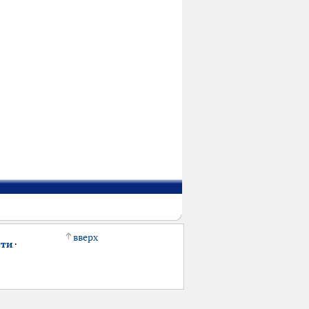
вверх
сти
·