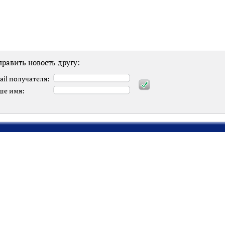
равить новость другу:
ail получателя:
ше имя: