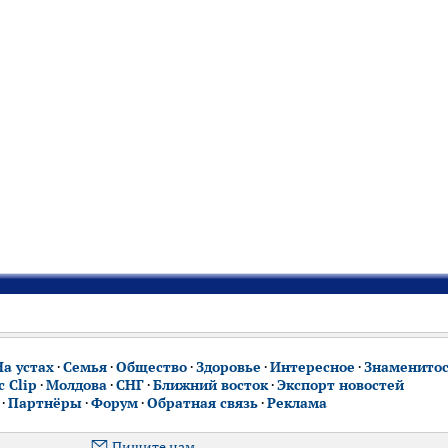
На устах
·
Семья
·
Общество
·
Здоровье
·
Интересное
·
Знаменито
 Clip
·
Молдова
·
СНГ
·
Ближний восток
·
Экспорт новостей
·
Партнёры
·
Форум
·
Обратная связь
·
Реклама
Пишите нам