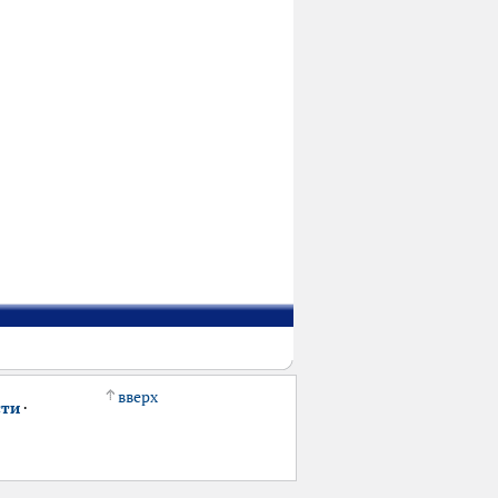
вверх
сти
·