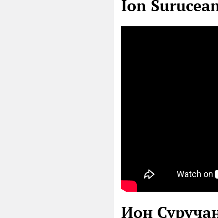
Ion Surucea
Ион Суручан