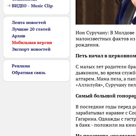
ВИДЕО - Music Clip
Лента новостей
Лучшие 20 статей
Ион Суручану: В Молдове 
Архив
малоизвестных фактов из 
Мобильная версия
рождения.
Экспорт новостей
Петь начал в церковном
Реклама
С малых лет родители бра
дьяконом, во время служб
Обратная связь
алтарем. Мама пела, а па
«Аллилуйя», Суручану пел
Самый большой гонорар 
В последние годы перед р
зарабатывал наравне с Со
Гагарина. Однажды с гастр
в банк - положили на книж
На прозвище «молдавск