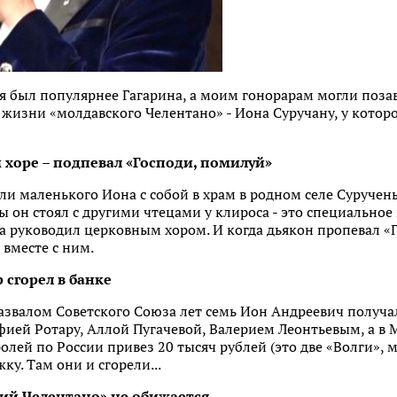
я был популярнее Гагарина, а моим гонорарам могли позав
жизни «молдавского Челентано» - Иона Суручану, у которог
 хоре – подпевал «Господи, помилуй»
ли маленького Иона с собой в храм в родном селе Суручен
ы он стоял с другими чтецами у клироса - это специальное 
па руководил церковным хором. И когда дьякон пропевал «
 вместе с ним.
сгорел в банке
азвалом Советского Союза лет семь Ион Андреевич получа
фией Ротару, Аллой Пугачевой, Валерием Леонтьевым, а в
олей по России привез 20 тысяч рублей (это две «Волги», 
ку. Там они и сгорели...
ий Челентано» не обижается