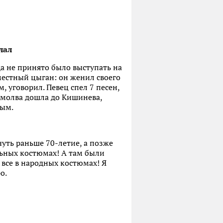
лал
да не принято было выступать на
местный цыган: он женил своего
, уговорил. Певец спел 7 песен,
а молва дошла до Кишинева,
вым.
чуть раньше 70-летие, а позже
льных костюмах! А там были
И все в народных костюмах! Я
о.