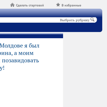
Сделать стартовой
В избранные
Выбрать рубрику
 Молдове я был
рина, а моим
 позавидовать
у!