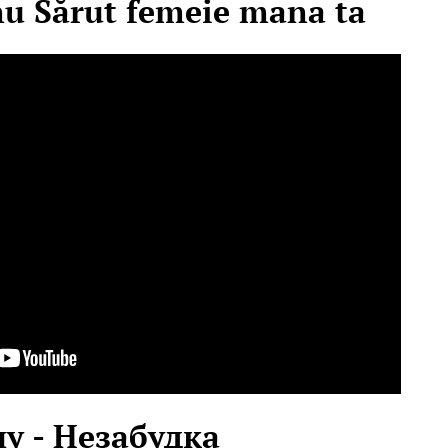
nu Sărut femeie mana ta
у - Незабудка