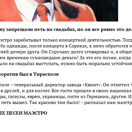
у запрещали петь на свадьбах, но он все равно это де
аэстро зарабатывал только концертной деятельностью. Тог
 Но однажды, после концерта в Сороках, к нему обратился 
ней дочери друга. Он Суручану долго уговаривал и, в общем
тем временам сумасшедшие деньги! За это его позже, когд
ыло на свадьбах выступать, нужно быть морально устойчи
оратив был в Тирасполе
споле – генеральный директор завода «Квинт». Он отметил 
я друзей, и для коллег. Все гости пришли в своих национа
ры, гагаузы, евреи, украинцы, гости из Германии, другие. 
а петь вышел. Так красиво там было! – рассказал нам маэстр
ЫХ ПЕСЕН МАЭСТРО