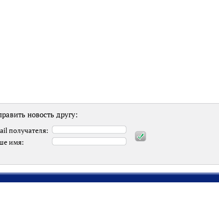
равить новость другу:
ail получателя:
ше имя: