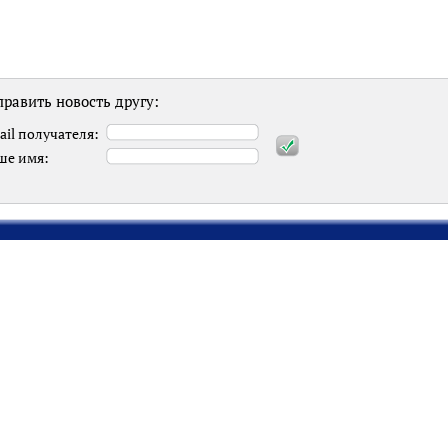
равить новость другу:
ail получателя:
ше имя: