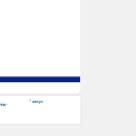
вверх
сти
·