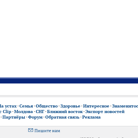
На устах
·
Семья
·
Общество
·
Здоровье
·
Интересное
·
Знаменито
 Clip
·
Молдова
·
СНГ
·
Ближний восток
·
Экспорт новостей
·
Партнёры
·
Форум
·
Обратная связь
·
Реклама
Пишите нам