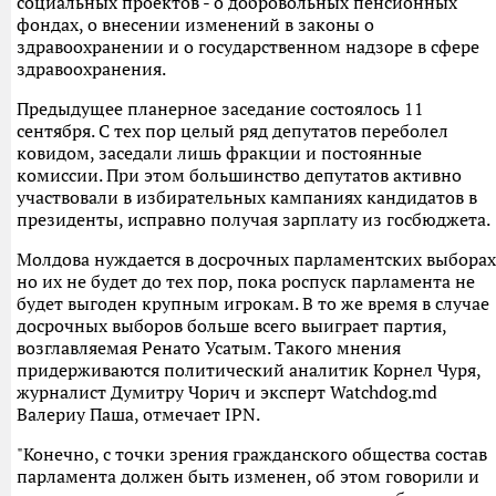
социальных проектов - о добровольных пенсионных
фондах, о внесении изменений в законы о
здравоохранении и о государственном надзоре в сфере
здравоохранения.
Предыдущее планерное заседание состоялось 11
сентября. С тех пор целый ряд депутатов переболел
ковидом, заседали лишь фракции и постоянные
комиссии. При этом большинство депутатов активно
участвовали в избирательных кампаниях кандидатов в
президенты, исправно получая зарплату из госбюджета.
Молдова нуждается в досрочных парламентских выборах
но их не будет до тех пор, пока роспуск парламента не
будет выгоден крупным игрокам. В то же время в случае
досрочных выборов больше всего выиграет партия,
возглавляемая Ренато Усатым. Такого мнения
придерживаются политический аналитик Корнел Чуря,
журналист Думитру Чорич и эксперт Watchdog.md
Валериу Паша, отмечает IPN.
"Конечно, с точки зрения гражданского общества состав
парламента должен быть изменен, об этом говорили и