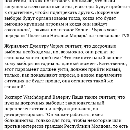
политики, но как политолог я понимаю, что были
запущены всевозможные игры, и актеры будут прибегат
к стратегиям, чтобы подстрекать других. Досрочные
выборы будут организованы тогда, когда это будет
выгодно крупным игрокам и когда они найдут
союзников", - заявил политолог Корнел Чуря в ходе
передачи "Политика Натальи Морарь" на телеканале TV8
Журналист Думитру Чорич считает, что досрочные
выборы необходимы, но, возможно, они решат не
слишком много проблем: "Это сомнительный вопрос -
кому выборы выгодны на данный момент. Естественно,
этот парламент должен уйти, должен прийти новый,
только, как показывают опросы, в новом парламенте
ситуация не будет проще, она останется такой же
сложной".
Эксперт Watchdog.md Валериу Паша также считает, что
нужны досрочных выборы: законодательный
нерепрезентативен и нефункционален, он
дискредитирован: "Он может работать, имея
большинство, только для того, чтобы некоторые шли
против интересов граждан Республики Молдова, то есть