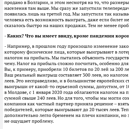
продано в Болгарии, и этом несмотря на то, что размер
населения там выше. Мы сразу же запустили телепередач
появилась лишь на третий год. Мы запустили так называ
человека есть возможность выиграть, даже если билет н
сказалось быстро на наших продажах. Тем не менее проб
- Каких? Что вы имеет ввиду, кроме пандемии коро
- Например, в прошлом году произошло изменение закон
которому физические лица, которые выигрывают в лот
налогом на прибыль. Мы пытались объяснить государству
чему. Налог на прибыль сложно посчитать, особенно для 
Вы, к примеру, приобрели 10 билетов по 20 лей за 200 ле
Ваш реальный выигрыш составляет 300 леев, но налогом 
леев. Это несправедливо, и в большинстве европейских 
выигрыши от какой-то серьезной суммы, допустим, от 10
в Молдове, с 1 января 2020 года облагаются налогом на
суммой свыше 240 леев. Но для того, чтобы мы могли со
компания как частный партнер приняла решение – взять 
победителей, которые выигрывают до 20 тысяч леев. Тепе
дополнительно легло бременем на плечи компании, но 
не ощущает проблему.