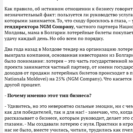
Как правило, об истинном отношении к бизнесу говорит 
незначительный факт: пользуется ли руководство услуг
которыми занимается. То, что сходу бросилось в глаза, –
гендиректора NGM Company
, частного партнера Наци
Молдовы, мама в Болгарии лотерейные билеты покупает, 
удачу каждый день. Но обо всем по порядку.
Два года назад в Молдове тендер на организацию лотере
выиграла компания, основанная инвесторами из Болгари
было понимание: лотерея – это часть государственной 
проекта занимается частный партнер, от имени государс
доходов от продажи лотерейных билетов происходит в п
Nationala Moldovei) на 25% (NGM Company). Что касается
другой процент.
- Почему именно этот тип бизнеса?
- Удивитесь, но это невероятно сильные эмоции, ни с че
как для победителей, так и для нас! - замечаю, что, ког
рассказывает о бизнесе, которым руководит, делает это
глазами. - Мы создавали лотерею с нуля. Практики в игр
нас не было, вместе учились, читали, трудились как пчелк