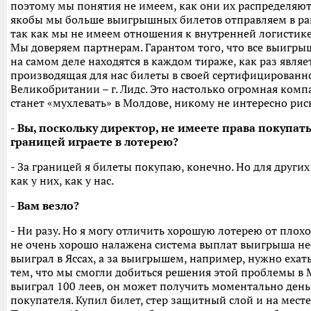
поэтому мы понятия не имеем, как они их распределяют.
якобы мы больше выигрышных билетов отправляем в ра
так как мы не имеем отношения к внутренней логистике 
Мы доверяем партнерам. Гарантом того, что все выигрыш
на самом деле находятся в каждом тираже, как раз являе
производящая для нас билеты в своей сертифицированн
Великобритании – г. Лидс. Это настолько огромная комп
станет «мухлевать» в Молдове, никому не интересно рис
- Вы, поскольку директор, не имеете права покупать
границей играете в лотерею?
- За границей я билеты покупаю, конечно. Но для других
как у них, как у нас.
- Вам везло?
- Ни разу. Но я могу отличить хорошую лотерею от плох
не очень хорошо налажена система выплат выигрыша не
выиграл в Яссах, а за выигрышем, например, нужно ехать 
тем, что мы смогли добиться решения этой проблемы в 
выиграл 100 леев, он может получить моментально день
покупателя. Купил билет, стер защитный слой и на мест