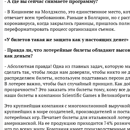
- А где вы сейчас снимаете программу?
- В Кишиневе на Молдэкспо, это единственное место, ко
отвечает всем требованиям. Раньше в Болгарии, но с ра
коронавируса, когда закрылись границы, пришлось пол
переформатировать процесс организации съемок.
«У билетов такая же защита как у настоящих денег»
- Правда ли, что лотерейные билеты обладают высо
как деньги?
- Абсолютная правда! Одна из главных задач, которую м
сделать так, чтобы люди нам доверяли, чтобы никто не 
распределяем билеты, используем подставных персон дл
В лотерее важно, чтобы был случайный принцип. Как до
прозрачности? Это заказать эти билеты тому, кому все 
наши билеты в компании Scientific Games в Великобрит
Это крупнейшая компания с многомилионной выручкой,
крупнейших в мире создателей, производителей и пост
лотерейных игр. Печатает билеты для итальянской лотер
американской. На ее продукцию приходится 74% розни
игр по всему миру. Компания имеет производственные 