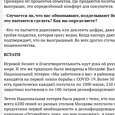
Примерно 60 процентов объектов, где продаются билет
выигрыши, это определённый комфорт для покупателя.
- Случается ли, что вас обманывают, подделывают 
это пытаются сделать? Как вы определяете?
- Кто-то пытается дорисовать или доклеить цифры, даже
грубая подделка, которая сразу видна. Когда кассиру даю
подтверждает, что он выигрышный. Во всех других случа
мошенничества.
КСТАТИ
Игровой бизнес и благотворительность идут рука об руку
мире. И эти же традиции были внедрены в Молдове. Бы
Национальной лотереи «Мы заботимся о вас» в районны
находятся на первой линии борьбы с COVID-19. Более 3
есть практически каждая!) получили по 1000 масок, 250 
защитных костюмов и по 100 литров дезинфицирующего 
Летом Национальная лотерея была рядом с теми, кто по
всего 6200 семей из разных уголков Молдовы получили 
продуктами первой необходимости и дезинфицирующие 
кампания «Оставайтесь дома, мы вам поможем!», в рам