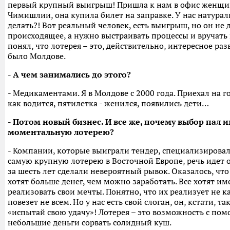
первый крупный выигрыш! Пришла к нам в офис женщин
Чимишлии, она купила билет на заправке. У нас натура
делать?! Вот реальный человек, есть выигрыш, но он не 
происходящее, а нужно выстраивать процессы и вручать п
понял, что лотерея – это, действительно, интересное ра
было Молдове.
- А чем занимались до этого?
- Медикаментами. Я в Молдове с 2000 года. Приехал на го
как водится, пятилетка - женился, появились дети…
- Потом новый бизнес. И все же, почему выбор пал 
моментальную лотерею?
- Компании, которые выиграли тендер, специализировал
самую крупную лотерею в Восточной Европе, речь идет о
за шесть лет сделали невероятный рывок. Оказалось, что
хотят больше денег, чем можно заработать. Все хотят и
реализовать свои мечты. Понятно, что их реализует не к
повезет не всем. Но у нас есть свой слоган, он, кстати, т
«испытай свою удачу»! Лотерея – это возможность с по
небольшие деньги сорвать солидный куш.