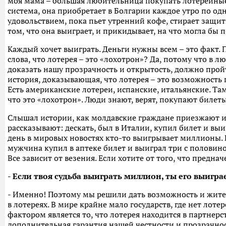
моя мама – большая любительница покупать лотерейные 
система, она приобретает в Болгарии каждое утро по одн
удовольствием, пока пьет утренний кофе, стирает защит
том, что она выиграет, и прикидывает, на что могла бы 
Каждый хочет выиграть. Деньги нужны всем – это факт.
слова, что лотерея – это «лохотрон»? Да, потому что в л
доказать нашу прозрачность и открытость, должно прой
история, доказывающая, что лотерея – это возможность 
Есть американские лотереи, испанские, итальянские. Там
что это «лохотрон». Люди знают, верят, покупают билеты
Слышал истории, как молдавские граждане приезжают и
рассказывают: дескать, был в Италии, купил билет и вы
день в мировых новостях кто-то выигрывает миллионы. 
мужчина купил в аптеке билет и выиграл три с половин
Все зависит от везения. Если хотите от того, что преднач
- Если твоя судьба выиграть миллион, ты его выигра
- Именно! Поэтому мы решили дать возможность и жит
в лотереях. В мире крайне мало государств, где нет лоте
фактором является то, что лотерея находится в партнерст
дополнительная гарантия нашей честности и прозрачнос