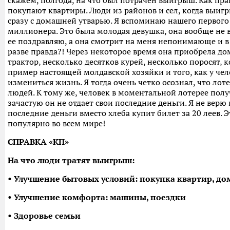
скажем, полгода, на что был потрачен выигрыш. Как пр
покупают квартиры. Люди из районов и сел, когда выиг
сразу с домашней утварью. Я вспоминаю нашего первого
миллионера. Это была молодая девушка, она вообще не 
ее поздравляю, а она смотрит на меня непонимающе и в 
разве правда?! Через некоторое время она приобрела до
трактор, несколько десятков курей, несколько поросят, к
пример настоящей молдавской хозяйки и того, как у че
измениться жизнь. Я тогда очень четко осознал, что ло
людей. К тому же, человек в моментальной лотерее полу
зачастую он не отдает свои последние деньги. Я не верю в
последние деньги вместо хлеба купит билет за 20 леев. 
популярно во всем мире!
СПРАВКА «КП»
На что люди тратят выигрыш:
• Улучшение бытовых условий: покупка квартир, до
• Улучшение комфорта: машины, поездки
• Здоровье семьи