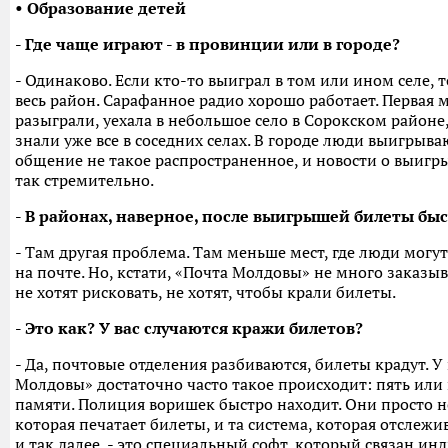
• Образование детей
- Где чаще играют - в провинции или в городе?
- Одинаково. Если кто-то выиграл в том или ином селе, т
весь район. Сарафанное радио хорошо работает. Первая
разыграли, уехала в небольшое село в Сорокском районе,
знали уже все в соседних селах. В городе люди выигрыва
общение не такое распространенное, и новости о выигр
так стремительно.
- В районах, наверное, после выигрышей билеты бы
- Там другая проблема. Там меньше мест, где люди могут
на почте. Но, кстати, «Почта Молдовы» не много заказыв
не хотят рисковать, не хотят, чтобы крали билеты.
- Это как? У вас случаются кражи билетов?
- Да, почтовые отделения разбиваются, билеты крадут. 
Молдовы» достаточно часто такое происходит: пять или 
памяти. Полиция воришек быстро находит. Они просто не
которая печатает билеты, и та система, которая отслеж
и так далее, - это специальный софт, который связан и