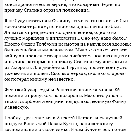
конспирологическая версия, что коварный Берия по
приказу Сталина отравил полководца.
Я не буду писать оды Сталину, отмечу что он хоть и был
жестоким тираном, но идиотом однозначно не был.
Лишатся в преддверии холодной войны, одного из
лучших маршалов и дипломатов... Оно ему надо было.?
Просто Федор Толбухин несмотря на кажущееся здоровь
был очень больным человеком. Мало кто знает что всю
войну он прошел с сахарным диабетом, под инъекциями
инсулина, которые по приказу Сталина ему доставляли
из Америки. Для диабетика I группы, пройти войну это
уже великий подвиг. Сколько нервов, сколько здоровья
он потерял никому неизвестно.
Жестокий удар судьбы Раневская приняла молча. Ей
помогли с пропуском на похороны. Мало кто узнал в
тихой, скорбной женщине под вуалью, великую Фаину
Раневскую.
Пройдут десятилетия и Алексей Щеглов, внук лучшей
подруги Раневской Павлы Вульф, напишет книгу
воспоминаний о своей семье. И там будут строки о том