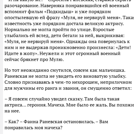
разочарование. Наверняка понравившийся ей военный
вспомнит фильм «Подкидыш» и уже порядком
опостылевшую ей фразу «Муля, не нервируй меня». Така
известность уже порядком достала великую актрису.
Нормально не могла пройти по улице. Взрослые
улыбались ей вслед, дети бегали за ней, выкрикивая:
«Муля, не нервируй меня». Однажды она повернулась к
ним и не выдержав проникновенно произнесла: «Дети!
Идите в жопу». Неужели и этот огромный военный
сейчас брякнет про Мулю.
Но тот неожиданно смутился, совсем как мальчишка.
Раневская не могла не увидеть его виноватую улыбку.
Словно признаваясь в чем-то нехорошем, неприличном
для мужчины его ранга и звания, он смущенно ответил:
– Я совсем случайно увидел сказку. Там была такая
актриса… героиня. Мачеха. Мне было ее жаль. Вы похожи
на нее.
– Как? – Фаина Раневская остановилась. – Вам
понравилась моя мачеха?