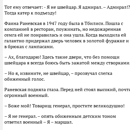
Тот ему отвечает: - Я не швейцар. Я адмирал. – Адмирал!
Тогда катер к подъезду!
Фаина Раневская в 1947 году была в Тбилиси. Пошла с
компанией в ресторан, поужинать, но недожаренная
семга ей не понравилась и она ушла. Когда выходила ей
галантно придержал дверь человек в золотой фуражке и
в брюках с лампасами.
– Ах, благодарю! Здесь такие двери, что без помощи
швейцара я всегда боюсь быть зажатой между створками
– Но я, извините, не швейцар, – прозвучал слегка
обиженный голос.
Раневская подняла глаза. Перед ней стоял высокий, почт
огромный военный.
– Боже мой! Товарищ генерал, простите великодушно!
– Я не генерал. – опять обиженным детским тоном
ответил военный – Я – маршал.