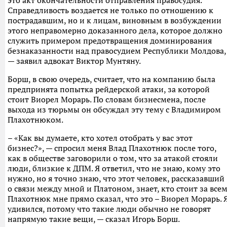
это акт окончательности отправления правосудия.
Справедливость воздается не только по отношению к
пострадавшим, но и к лицам, виновным в возбуждении
этого неправомерно доказанного дела, которое должно
служить примером предотвращения доминирования
безнаказанности над правосудием Республики Молдова,
— заявил адвокат Виктор Мунтяну.
Борш, в свою очередь, считает, что на компанию была
предпринята попытка рейдерской атаки, за которой
стоит Виорел Морарь. По словам бизнесмена, после
выхода из тюрьмы он обсуждал эту тему с Владимиром
Плахотнюком.
– «Как вы думаете, кто хотел отобрать у вас этот
бизнес?», — спросил меня Влад Плахотнюк после того,
как в обществе заговорили о том, что за атакой стояли
люди, близкие к ДПМ. Я ответил, что не знаю, кому это
нужно, но я точно знаю, что этот человек, рассказавший
о связи между мной и Платоном, знает, кто стоит за всем
Плахотнюк мне прямо сказал, что это – Виорел Морарь. 
удивился, потому что такие люди обычно не говорят
напрямую такие вещи, — сказал Игорь Борш.