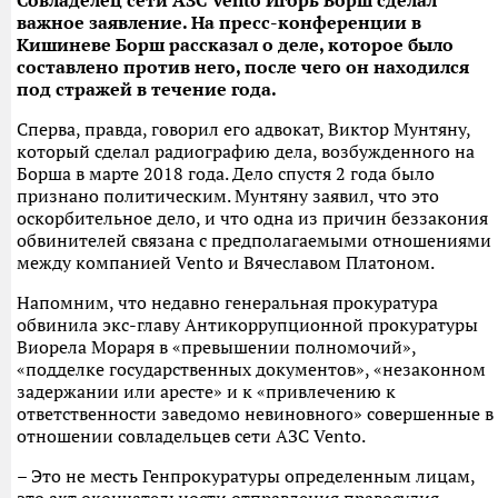
Совладелец сети АЗС Vento Игорь Борш сделал
важное заявление. На пресс-конференции в
Кишиневе Борш рассказал о деле, которое было
составлено против него, после чего он находился
под стражей в течение года.
Сперва, правда, говорил его адвокат, Виктор Мунтяну,
который сделал радиографию дела, возбужденного на
Борша в марте 2018 года. Дело спустя 2 года было
признано политическим. Мунтяну заявил, что это
оскорбительное дело, и что одна из причин беззакония
обвинителей связана с предполагаемыми отношениями
между компанией Vento и Вячеславом Платоном.
Напомним, что недавно генеральная прокуратура
обвинила экс-главу Антикоррупционной прокуратуры
Виорела Мораря в «превышении полномочий»,
«подделке государственных документов», «незаконном
задержании или аресте» и к «привлечению к
ответственности заведомо невиновного» совершенные в
отношении совладельцев сети АЗС Vento.
– Это не месть Генпрокуратуры определенным лицам,