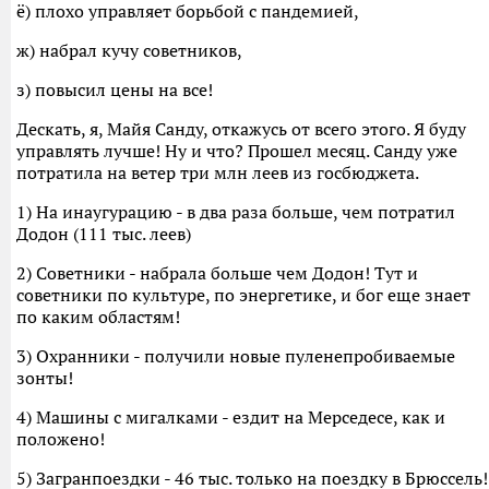
ё) плохо управляет борьбой с пандемией,
ж) набрал кучу советников,
з) повысил цены на все!
Дескать, я, Майя Санду, откажусь от всего этого. Я буду
управлять лучше! Ну и что? Прошел месяц. Санду уже
потратила на ветер три млн леев из госбюджета.
1) На инаугурацию - в два раза больше, чем потратил
Додон (111 тыс. леев)
2) Советники - набрала больше чем Додон! Тут и
советники по культуре, по энергетике, и бог еще знает
по каким областям!
3) Охранники - получили новые пуленепробиваемые
зонты!
4) Машины с мигалками - ездит на Мерседесе, как и
положено!
5) Загранпоездки - 46 тыс. только на поездку в Брюссель!