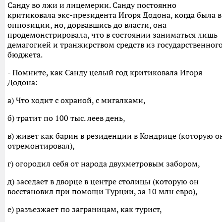
Санду во лжи и лицемерии. Санду постоянно
критиковала экс-президента Игоря Додона, когда была в
оппозиции, но, дорвавшись до власти, она
продемонстрировала, что в состоянии заниматься лишь
демагогией и транжирством средств из государственног
бюджета.
- Помните, как Санду целый год критиковала Игоря
Додона:
а) Что ходит с охраной, с мигалками,
б) тратит по 100 тыс. леев день,
в) живет как барин в резиденции в Кондрице (которую о
отремонтировал),
г) огородил себя от народа двухметровым забором,
д) заседает в дворце в центре столицы (которую он
восстановил при помощи Турции, за 10 млн евро),
е) разъезжает по заграницам, как турист,